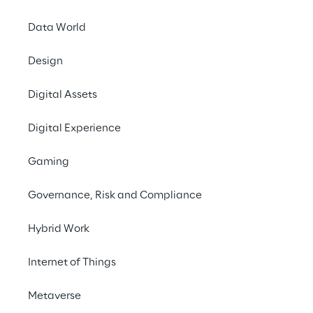
Data World
Design
Saipem migliora sicurezza ed
Digital Assets
efficienza con ispezioni
autonome
Digital Experience
CASE STUDY
Gaming
Governance, Risk and Compliance
Hybrid Work
Internet of Things
WE BELIEVE
Metaverse