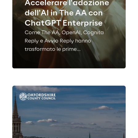
Accelerare l'adozione
dell'AI in The AA con
ChatGPT Enterprise
Come The AA, OpenAI, Cognita
Reply e Avvio Reply hanno
trasformato le prime
sperimentazioni in un programma
strutturato, diffondendo un uso
consapevole dell’AI guidato dalla
community interna.