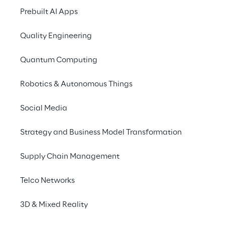
Prebuilt AI Apps
Qualunque sia il tuo 
L’
business, avere una 
ac
Quality Engineering
vision non basta: il 
ogg
Quantum Computing
successo dipende dalla 
su
capacità di renderla 
Robotics & Autonomous Things
concreta.
Social Media
Strategy and Business Model Transformation
Supply Chain Management
Telco Networks
3D & Mixed Reality