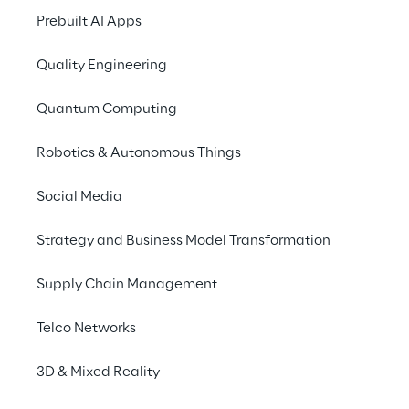
di forza e offrendo al 
Prebuilt AI Apps
contempo un'assistenza 
più rapida e dinamica 
Quality Engineering
agli utenti moderni.
Quantum Computing
Robotics & Autonomous Things
Social Media
Strategy and Business Model Transformation
Supply Chain Management
Telco Networks
3D & Mixed Reality