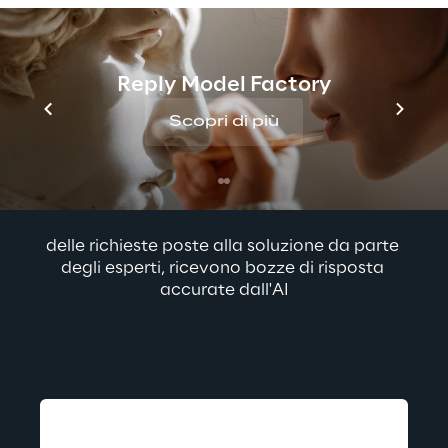
+130.000
Reply Model Factory
i documenti della knowledge base integrati 
con successo
Scopri di più
nella soluzione
+90%
delle richieste poste alla soluzione da parte 
degli esperti, ricevono bozze di risposta 
accurate dall'AI