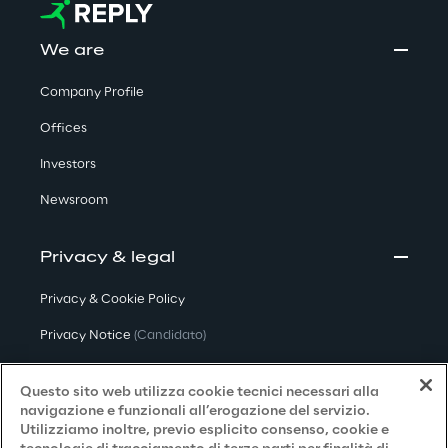
We are
Company Profile
Offices
Investors
Newsroom
Privacy & legal
Privacy & Cookie Policy
Privacy Notice
(Candidato)
Privacy Notice
(Cliente)
Questo sito web utilizza cookie tecnici necessari alla
Privacy Notice
(Fornitore)
navigazione e funzionali all’erogazione del servizio.
Utilizziamo inoltre, previo esplicito consenso, cookie e
Privacy Notice
(Marketing)