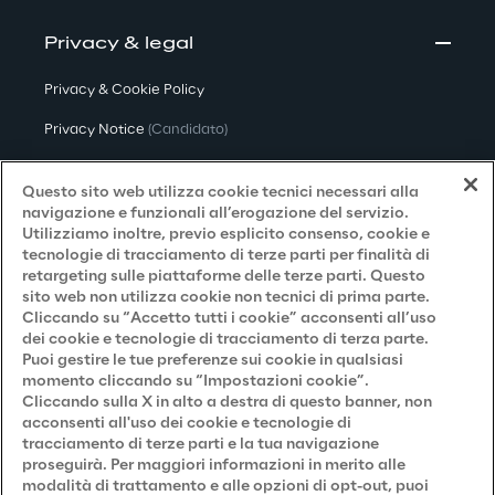
Privacy & legal
Privacy & Cookie Policy
Privacy Notice
(Candidato)
Privacy Notice
(Cliente)
Questo sito web utilizza cookie tecnici necessari alla
Privacy Notice
(Fornitore)
navigazione e funzionali all’erogazione del servizio.
Utilizziamo inoltre, previo esplicito consenso, cookie e
Privacy Notice
(Marketing)
tecnologie di tracciamento di terze parti per finalità di
retargeting sulle piattaforme delle terze parti. Questo
Accessibilità
sito web non utilizza cookie non tecnici di prima parte.
Cliccando su “Accetto tutti i cookie” acconsenti all’uso
dei cookie e tecnologie di tracciamento di terza parte.
Puoi gestire le tue preferenze sui cookie in qualsiasi
Careers
momento cliccando su “Impostazioni cookie”.
Cliccando sulla X in alto a destra di questo banner, non
Contacts
acconsenti all'uso dei cookie e tecnologie di
tracciamento di terze parti e la tua navigazione
proseguirà. Per maggiori informazioni in merito alle
modalità di trattamento e alle opzioni di opt-out, puoi