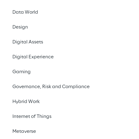
Laife Reply collabora con l'Istituto Europeo 
Data World
di Oncologia per potenziare lo screening 
mammografico grazie ad agenti AI che 
Design
supportano diagnosi più rapide, accurate e 
orientate al paziente.
Digital Assets
Digital Experience
Contattaci
Gaming
#ArtificialIntelligence
Governance, Risk and Compliance
#DeepLearning
#GenerativeAI
Hybrid Work
#AIAgents
#DigitalHealth
Internet of Things
Metaverse