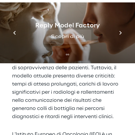
servizio della diagnosi 
precoce
Reply Model Factory
Lo screening del tumore al seno rappresenta 
Scopri di più
uno strumento cruciale per la diagnosi 
precoce e l’avvio tempestivo dei 
trattamenti, con un impatto diretto sui tassi 
di sopravvivenza delle pazienti. Tuttavia, il 
modello attuale presenta diverse criticità: 
tempi di attesa prolungati, carichi di lavoro 
significativi per i radiologi e rallentamenti 
nella comunicazione dei risultati che 
generano colli di bottiglia nei percorsi 
diagnostici e ritardi negli interventi clinici.
L'Istituto Europeo di Oncologia (IEO) è un 