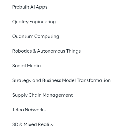
Prebuilt AI Apps
LA SFIDA
Quality Engineering
Ottimizzare lo screening 
Quantum Computing
del tumore al seno per 
garantire diagnosi 
Robotics & Autonomous Things
tempestive e accurate, 
Social Media
riducendo tempi di 
attesa e incertezza 
Strategy and Business Model Transformation
clinica per le pazienti.
Supply Chain Management
Telco Networks
SCENARIO
Tecnologia e 
3D & Mixed Reality
accuratezza clinica al 