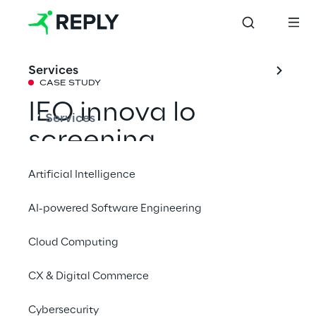
Services
CASE STUDY
IEO innova lo 
Services
screening 
mammografico 
Artificial Intelligence
con sistemi 
AI-powered Software Engineering
agentici basati su 
Cloud Computing
intelligenza 
artificiale
CX & Digital Commerce
Cybersecurity