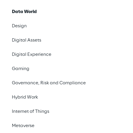
Data for AI
Data World
AI for Data
Lifecycle
Design
Scopri di più
Scopri di più
Digital Assets
Digital Experience
Gaming
Governance, Risk and Compliance
Hybrid Work
Internet of Things
Data Platform
Metaverse