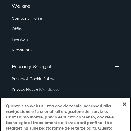
We are
Company Profile
Offices
Investors
Newsroom
Privacy & legal
Privacy & Cookie Policy
Privacy Notice
(Candidato)
Privacy Notice
(Cliente)
Questo sito web utilizza cookie tecnici necessari alla
Privacy Notice
(Fornitore)
navigazione e funzionali all’erogazione del servizio.
Utilizziamo inoltre, previo esplicito consenso, cookie e
Privacy Notice
(Marketing)
tecnologie di tracciamento di terze parti per finalità di
retargeting sulle piattaforme delle terze parti. Questo