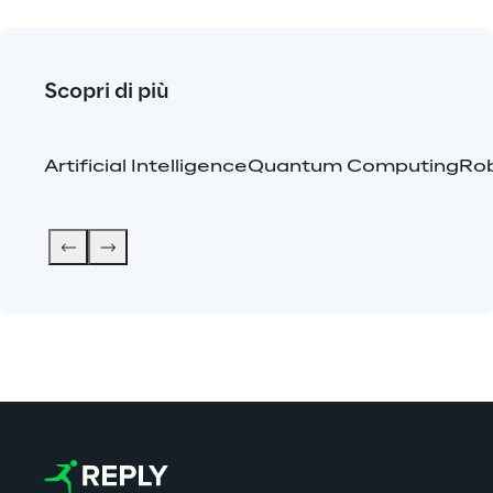
Scopri di più
Artificial Intelligence
Quantum Computing
Rob