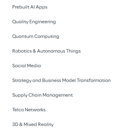
Progettiamo e realizziamo piattaforme dati 
Tr
Prebuilt AI Apps
scalabili e pronte per l’AI, in grado di integrare, 
a
elaborare e distribuire dati affidabili in ambienti 
coere
Quality Engineering
ibridi e real-time.
Quantum Computing
Robotics & Autonomous Things
Social Media
Strategy and Business Model Transformation
Supply Chain Management
Case study e best 
practice
Telco Networks
3D & Mixed Reality