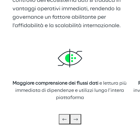
controllo dell'ecosistema dati si traduca in 
vantaggi operativi immediati, rendendo la 
governance un fattore abilitante per 
l'affidabilità e la scalabilità internazionale.
Maggiore comprensione dei flussi dati
 e lettura più 
immediata di dipendenze e utilizzi lungo l’intera 
inv
piattaforma