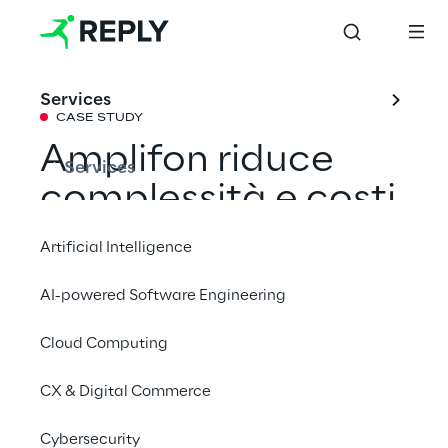
Services
CASE STUDY
Amplifon riduce 
Services
complessità e costi 
ottimizzando la 
Artificial Intelligence
data governance e 
AI-powered Software Engineering
aumentando la 
Cloud Computing
visibilità end-to-
end dei dati
CX & Digital Commerce
Cybersecurity