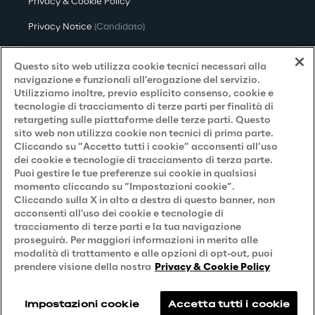
Privacy & Cookie Policy
Privacy Notice
(Candidato)
Privacy Notice
(Cliente)
Questo sito web utilizza cookie tecnici necessari alla
Privacy Notice
(Fornitore)
navigazione e funzionali all’erogazione del servizio.
Utilizziamo inoltre, previo esplicito consenso, cookie e
Privacy Notice
(Marketing)
tecnologie di tracciamento di terze parti per finalità di
retargeting sulle piattaforme delle terze parti. Questo
Accessibilità
sito web non utilizza cookie non tecnici di prima parte.
Cliccando su “Accetto tutti i cookie” acconsenti all’uso
dei cookie e tecnologie di tracciamento di terza parte.
Puoi gestire le tue preferenze sui cookie in qualsiasi
Careers
momento cliccando su “Impostazioni cookie”.
Cliccando sulla X in alto a destra di questo banner, non
Contacts
acconsenti all'uso dei cookie e tecnologie di
tracciamento di terze parti e la tua navigazione
proseguirà. Per maggiori informazioni in merito alle
modalità di trattamento e alle opzioni di opt-out, puoi
prendere visione della nostra
Privacy & Cookie Policy
Impostazioni cookie
Accetta tutti i cookie
Reply © 2026