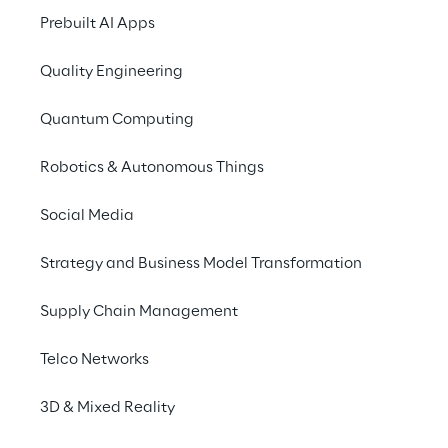
piattaforma dati, 
Prebuilt AI Apps
abilitando 
Quality Engineering
razionalizzazione e 
armonizzazione dei KPI 
Quantum Computing
su scala globale.
Robotics & Autonomous Things
Social Media
SCENARIO
Strategy and Business Model Transformation
Un’evoluzione cloud-
native per sostenere la 
Supply Chain Management
crescita globale
Telco Networks
Amplifon
, leader globale nel retail 
3D & Mixed Reality
dell’hearing care, opera su scala 