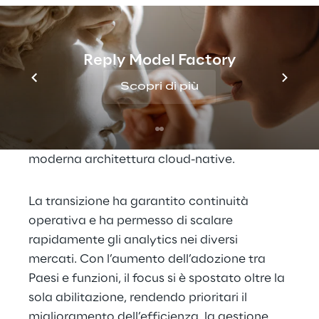
internazionale con funzioni di business 
molto esigenti e bisogni analitici in rapida 
evoluzione, e per questo necessita di una 
Reply Model Factory
piattaforma dati capace di crescere 
rapidamente senza compromettere 
Scopri di più
affidabilità ed efficienza. Negli ultimi anni 
ha trasformato la propria data platform, 
passando da un ambiente legacy a una 
moderna architettura cloud-native.
La transizione ha garantito continuità 
operativa e ha permesso di scalare 
rapidamente gli analytics nei diversi 
mercati. Con l’aumento dell’adozione tra 
Paesi e funzioni, il focus si è spostato oltre la 
sola abilitazione, rendendo prioritari il 
miglioramento dell’efficienza, la gestione 