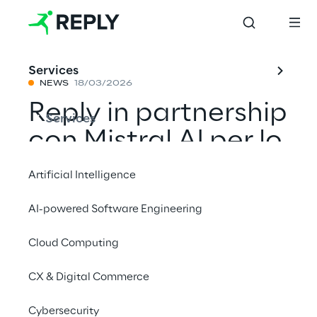
Services
NEWS
18/03/2026
Reply in partnership
Services
con Mistral AI per lo
sviluppo di soluzioni
Artificial Intelligence
di intelligenza
AI-powered Software Engineering
artificiale sovrana e
Cloud Computing
pronta per
l’adozione in
CX & Digital Commerce
contesti enterprise
Cybersecurity