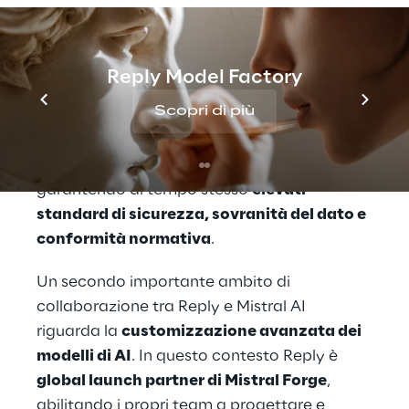
finanziari, sanità, telecomunicazioni ed
energia & utilities
– possono adottare
soluzioni di AI su misura, pienamente
Reply Model Factory
integrate con i sistemi esistenti. Queste
Scopri di più
soluzioni supportano la trasformazione
operativa, migliorano i processi decisionali e
generano valore di business misurabile,
garantendo al tempo stesso
elevati
standard di sicurezza, sovranità del dato e
conformità normativa
.
Un secondo importante ambito di
collaborazione tra Reply e Mistral AI
riguarda la
customizzazione avanzata dei
modelli di AI
. In questo contesto Reply è
global launch partner di Mistral Forge
,
abilitando i propri team a progettare e