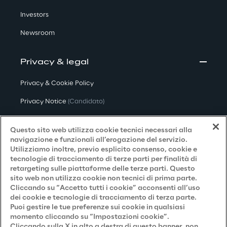
Investors
Newsroom
Privacy & legal
Privacy & Cookie Policy
Privacy Notice
(Candidato)
Privacy Notice
(Cliente)
Questo sito web utilizza cookie tecnici necessari alla
Privacy Notice
(Fornitore)
navigazione e funzionali all’erogazione del servizio.
Utilizziamo inoltre, previo esplicito consenso, cookie e
Privacy Notice
(Marketing)
tecnologie di tracciamento di terze parti per finalità di
retargeting sulle piattaforme delle terze parti. Questo
Accessibilità
sito web non utilizza cookie non tecnici di prima parte.
Cliccando su “Accetto tutti i cookie” acconsenti all’uso
dei cookie e tecnologie di tracciamento di terza parte.
Puoi gestire le tue preferenze sui cookie in qualsiasi
Careers
momento cliccando su “Impostazioni cookie”.
Cliccando sulla X in alto a destra di questo banner, non