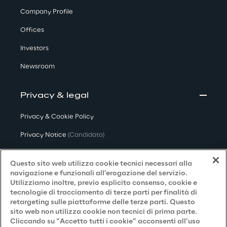
Company Profile
Offices
Investors
Newsroom
Privacy & legal
Privacy & Cookie Policy
Privacy Notice
(Candidato)
Privacy Notice
(Cliente)
Questo sito web utilizza cookie tecnici necessari alla
Privacy Notice
(Fornitore)
navigazione e funzionali all’erogazione del servizio.
Utilizziamo inoltre, previo esplicito consenso, cookie e
Privacy Notice
(Marketing)
tecnologie di tracciamento di terze parti per finalità di
retargeting sulle piattaforme delle terze parti. Questo
Accessibilità
sito web non utilizza cookie non tecnici di prima parte.
Cliccando su “Accetto tutti i cookie” acconsenti all’uso