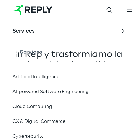
Services
Services
In Reply trasformiamo la 
tua vision in realtà: 
uniamo il nostro 
Artificial Intelligence
approccio strategico e 
AI-powered Software Engineering
creativo con le possibilità 
offerte dalle più 
Cloud Computing
avanzate tecnologie, per 
CX & Digital Commerce
ottenere risultati 
concreti fin dal primo 
Cybersecurity