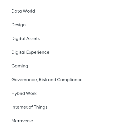
giorno.
Data World
Design
Digital Assets
Digital Experience
Le nostre storie
Gaming
Governance, Risk and Compliance
Hybrid Work
Internet of Things
Metaverse