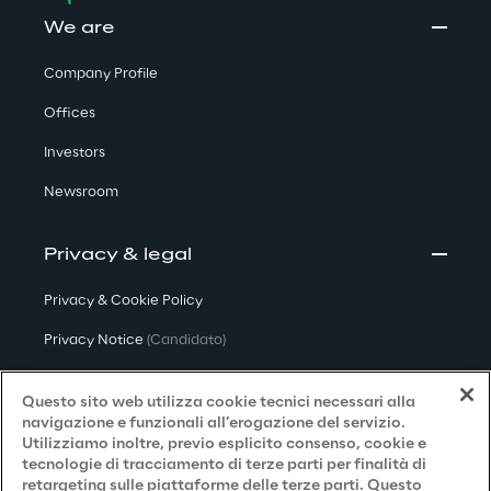
We are
Company Profile
Offices
Investors
Newsroom
Privacy & legal
Privacy & Cookie Policy
Privacy Notice
(Candidato)
Privacy Notice
(Cliente)
Questo sito web utilizza cookie tecnici necessari alla
Privacy Notice
(Fornitore)
navigazione e funzionali all’erogazione del servizio.
Utilizziamo inoltre, previo esplicito consenso, cookie e
Privacy Notice
(Marketing)
tecnologie di tracciamento di terze parti per finalità di
retargeting sulle piattaforme delle terze parti. Questo