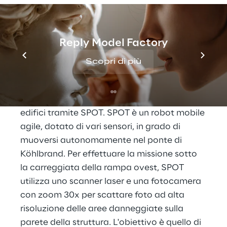
L’ottimizzazione dei 
processi di 
manutenzione
Reply Model Factory
Scopri di più
Insieme ai partner di progetto Reply e 
Boston Dynamics, HPA ha sperimentato 
l’utilizzo SPOT per l’ispezione tecnica degli 
edifici tramite SPOT. SPOT è un robot mobile 
agile, dotato di vari sensori, in grado di 
muoversi autonomamente nel ponte di 
Köhlbrand. Per effettuare la missione sotto 
la carreggiata della rampa ovest, SPOT 
utilizza uno scanner laser e una fotocamera 
con zoom 30x per scattare foto ad alta 
risoluzione delle aree danneggiate sulla 
parete della struttura. L'obiettivo è quello di 