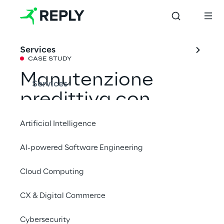
Services
CASE STUDY
Manutenzione 
Services
predittiva con 
SPOT 
Artificial Intelligence
AI-powered Software Engineering
La Hamburg Port Authority si affida alla 
robotica mobile autonoma per l'ispezione 
Cloud Computing
dei ponti.
CX & Digital Commerce
#Robotics & Autonomous Things
Cybersecurity