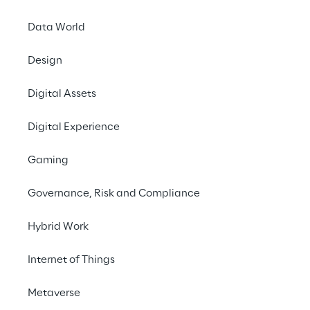
come portare 
Data World
l'innovazione digitale 
nella tua azienda.
Design
Digital Assets
Digital Experience
Highlights
Gaming
Governance, Risk and Compliance
Hybrid Work
Internet of Things
Metaverse