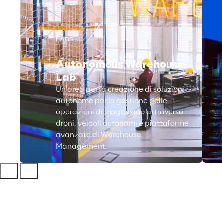
LABS
Autonomous Warehouse
Lab
Un'area per la creazione di soluzioni
autonome per la gestione delle
operazioni di magazzino attraverso
droni, veicoli autonomi e piattaforme
avanzate di Warehouse
Management.