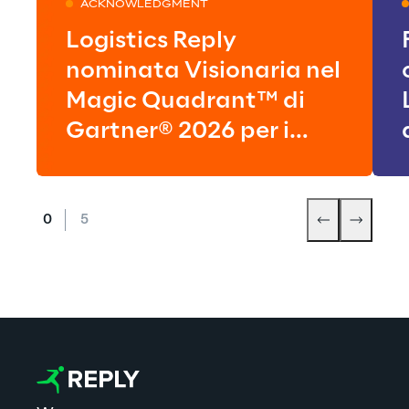
ACKNOWLEDGMENT
Logistics Reply
nominata Visionaria nel
Magic Quadrant™ di
Gartner® 2026 per i
Sistemi di Gestione del
Magazzino