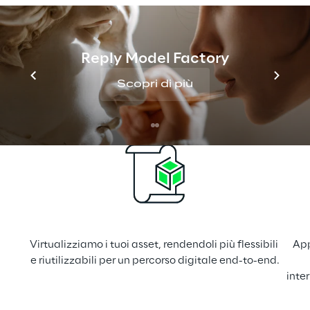
Reply Model Factory
Come lavoriamo
Scopri di più
Virtualizziamo i tuoi asset, rendendoli più flessibili 
App
e riutilizzabili per un percorso digitale end-to-end.
inte