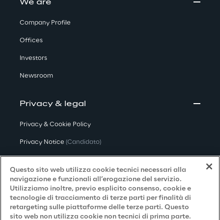
We are
Company Profile
Offices
Investors
Newsroom
Privacy & legal
Privacy & Cookie Policy
Privacy Notice
(Candidato)
Privacy Notice
(Cliente)
Questo sito web utilizza cookie tecnici necessari alla
Privacy Notice
(Fornitore)
navigazione e funzionali all’erogazione del servizio.
Utilizziamo inoltre, previo esplicito consenso, cookie e
Privacy Notice
(Marketing)
tecnologie di tracciamento di terze parti per finalità di
retargeting sulle piattaforme delle terze parti. Questo
Accessibilità
sito web non utilizza cookie non tecnici di prima parte.