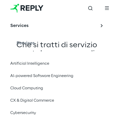
Services
Services
Che si tratti di servizio 
postale, consegna di 
pacchi express, 
Artificial Intelligence
trasporto di carichi 
AI-powered Software Engineering
pesanti, gestione di 
magazzino o logistica 
Cloud Computing
per conto terzi, noi 
CX & Digital Commerce
sappiamo come 
funziona il tuo business e 
Cybersecurity