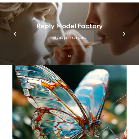
attraverso cicli decisionali continui e basati 
su prove.
Reply Model Factory
Symbiosis è un approccio 
fondamentalmente diverso costruito per un 
Scopri di più
ambiente fondamentalmente diverso.