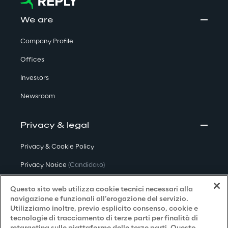
We are
Company Profile
Offices
Investors
Newsroom
Privacy & legal
Privacy & Cookie Policy
Privacy Notice
(Candidato)
Privacy Notice
(Cliente)
Questo sito web utilizza cookie tecnici necessari alla
navigazione e funzionali all’erogazione del servizio.
Privacy Notice
(Fornitore)
Utilizziamo inoltre, previo esplicito consenso, cookie e
tecnologie di tracciamento di terze parti per finalità di
Privacy Notice
(Marketing)