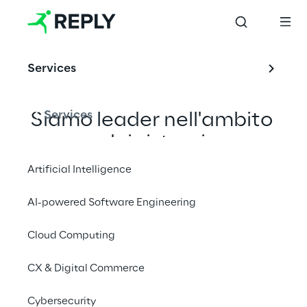
Services
Services
Siamo leader nell'ambito 
dei sistemi
IoT end-to-end.
Artificial Intelligence
Dai un boost ai tuoi progetti 
AI-powered Software Engineering
IoT o crea una nuova 
generazione di prodotti 
Cloud Computing
connessi.
CX & Digital Commerce
Cybersecurity