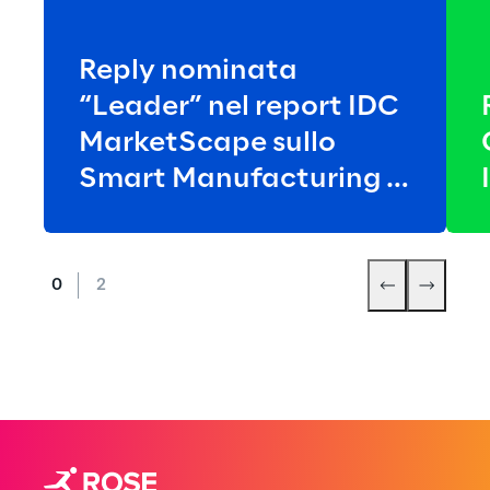
Reply nominata
“Leader” nel report IDC
MarketScape sullo
Smart Manufacturing in
Europa