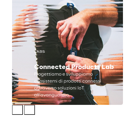
LABS
Connected Products Lab
Progettiamo e sviluppiamo
ecosistemi di prodotti connessi
attraverso soluzioni IoT
all’avanguardia.