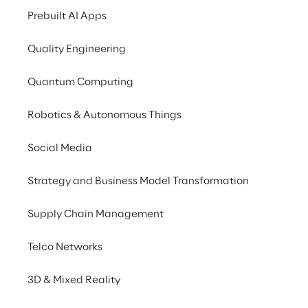
IVECO accelera la
Prebuilt AI Apps
trasformazione digitale
Quality Engineering
con Industrial IoT
Quantum Computing
Robotics & Autonomous Things
Social Media
Strategy and Business Model Transformation
Supply Chain Management
Telco Networks
3D & Mixed Reality