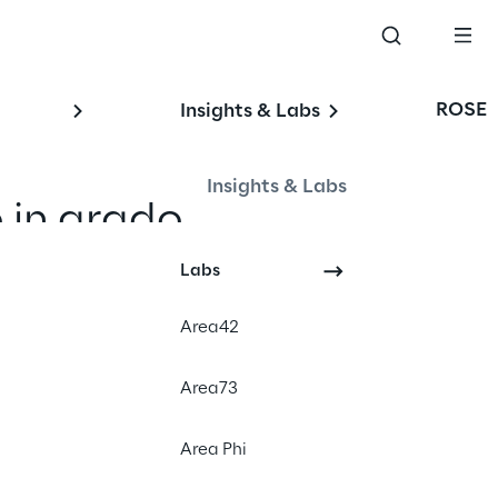
ROSE
Insights & Labs
Insights & Labs
o in grado 
nche di 
Labs
i. Una 
Area42
re la 
Area73
utti i 
Area Phi