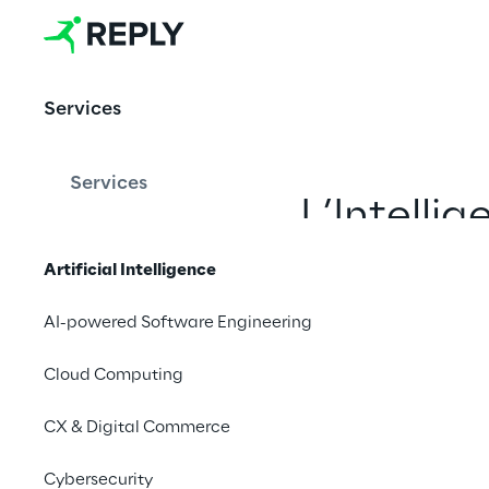
Artificial Intellige
Services
Services
L’Intellig
di repl
Artificial Intelligence
render
AI-powered Software Engineering
rivol
Cloud Computing
maggio
CX & Digital Commerce
Cybersecurity