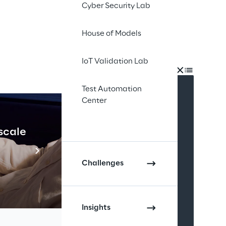
Cyber Security Lab
House of Models
IoT Validation Lab
INDEX
Test Automation
Center
 scale
Industrial Agenti
Scopri di più
Challenges
Insights