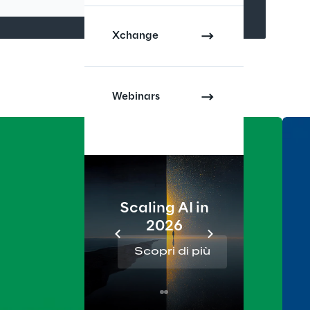
Xchange
Webinars
Scaling AI in
2026
Re
Scopri di più
Sc