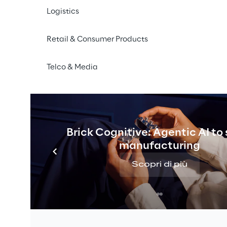
Logistics
Retail & Consumer Products
Telco & Media
Brick Cognitive: Agentic AI to
manufacturing
Scopri di più