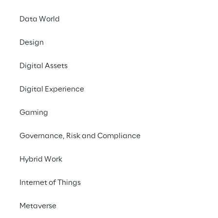
Data World
Design
Digital Assets
Digital Experience
Generative AI tools
Gaming
Powerful Mind
Governance, Risk and Compliance
Technical Challenges
Hybrid Work
Internet of Things
Quality & Maintenance
Metaverse