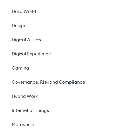
Data World
#ConnectedVehicles
#BigData
Design
#CloudBasedArchitecture
Digital Assets
Digital Experience
Gaming
SCENARIO
L'industria automotive è 
Governance, Risk and Compliance
sempre più data-centric
Hybrid Work
Il settore delle applicazioni dell’industria 
Internet of Things
automotive sta diventando sempre più 
data-centric, grazie all’integrazione sempre 
Metaverse
maggiore di elettronica e meccatronica di 