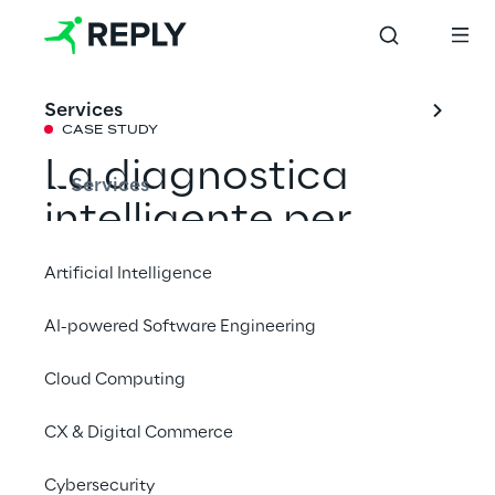
Services
CASE STUDY
La diagnostica 
Services
intelligente per 
l’impiantistica di 
Artificial Intelligence
bordo
AI-powered Software Engineering
Cloud Computing
Data Reply al fianco di FPT Industrial per la 
progettazione e lo sviluppo di tecniche di 
CX & Digital Commerce
diagnostica avanzata per veicoli connessi, 
basate su Big Data ed Intelligenza Artificiale
Cybersecurity