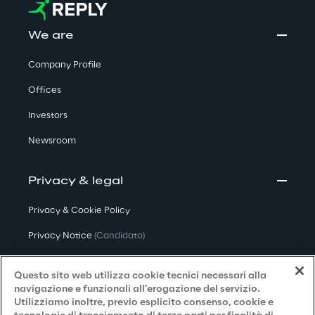
We are
Company Profile
Offices
Investors
Newsroom
Privacy & legal
Privacy & Cookie Policy
Privacy Notice
(Candidato)
Privacy Notice
(Cliente)
Questo sito web utilizza cookie tecnici necessari alla
Privacy Notice
(Fornitore)
navigazione e funzionali all’erogazione del servizio.
Utilizziamo inoltre, previo esplicito consenso, cookie e
Privacy Notice
(Marketing)