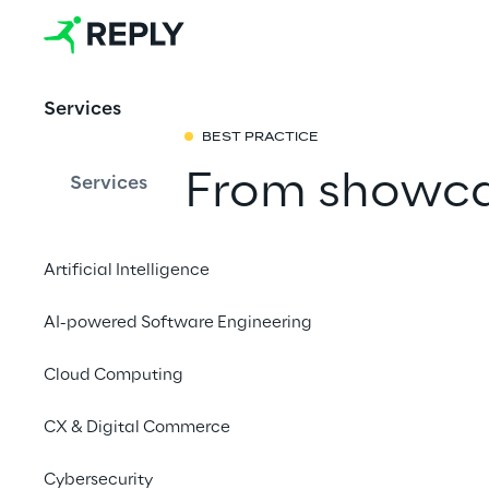
Services
BEST PRACTICE
From showcas
Services
nuove frontie
Artificial Intelligence
Alla scoperta di una 
AI-powered Software Engineering
pop-up store olograf
Cloud Computing
CX & Digital Commerce
Cybersecurity