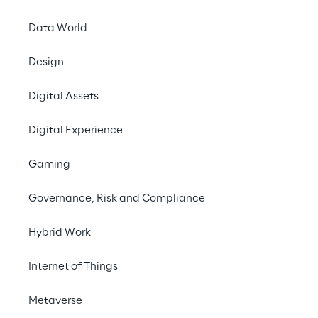
Data World
Scopri un'
olografic
Design
possibilità
Digital Assets
alta def
Digital Experience
Gaming
Governance, Risk and Compliance
L'esperienza ologra
Hybrid Work
del
pop-up store
Internet of Things
Metaverse