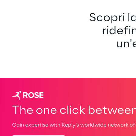
Scopri l
ridefi
un'
The one click between 
Gain expertise with Reply’s worldwide network of 