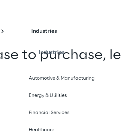
Industries
e to purchase, le 
Industries
re del retail
Automotive & Manufacturing
nuova dimensione dello shopping: il 
Energy & Utilities
ico.
Financial Services
Healthcare