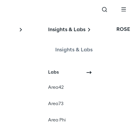
ROSE
Insights & Labs
Insights & Labs
Labs
#Holographic technology
Area42
#3D platform
#Omnichannel retail
Area73
Area Phi