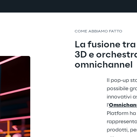
COME ABBIAMO FATTO
La fusione tra
3D e orchestr
omnichannel
Il pop-up st
possibile gra
innovativi as
l'
Omnichanne
Platform ha 
rappresentazi
prodotti, per