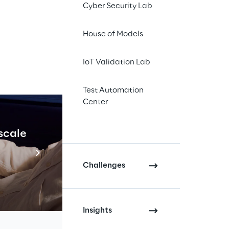
Cyber Security Lab
tecnologia 
House of Models
lienti la 
lizzarli in 
IoT Validation Lab
o con la 
Test Automation
Center
 scale
Industrial Agenti
Scopri di più
un approccio ottimale alla 
Challenges
del negozio fisico. Il risultato è 
ne dei processi omichannel con le 
ione olografica per i capi e da 
Insights
 dell'app di clienteling.