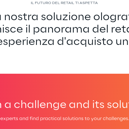
IL FUTURO DEL RETAIL TI ASPETTA
a nostra soluzione ologra
nisce il panorama del reta
esperienza d'acquisto un
a challenge and its solu
experts and find practical solutions to your challenges