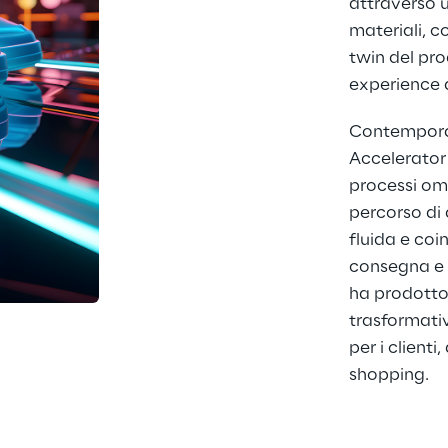
attraverso u
materiali, c
twin del pro
experience di
Contemporan
Accelerator 
processi omn
percorso di 
fluida e coi
consegna e r
ha prodotto
trasformati
per i clienti
shopping.