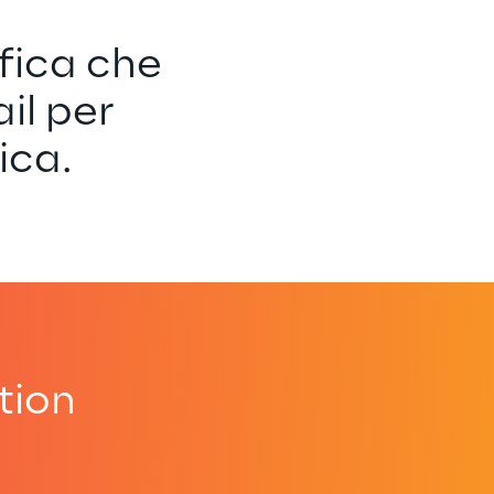
fica che 
il per 
ica.
tion
.