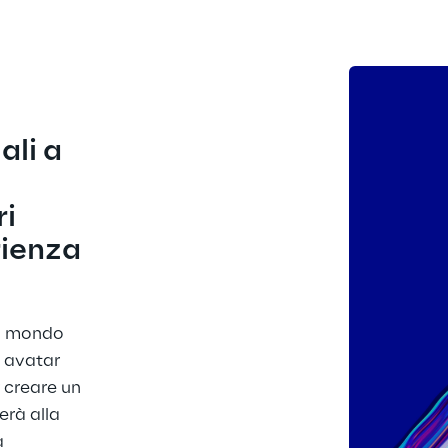
li a 
i 
ienza 
il mondo 
e avatar 
 creare un 
rà alla 
à 