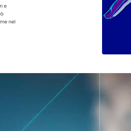
i e 
à 
ome nel 