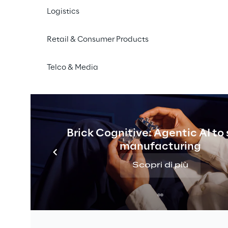
Logistics
Retail & Consumer Products
Telco & Media
Brick Cognitive: Agentic AI to
manufacturing
Scopri di più