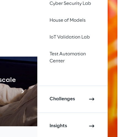
Cyber Security Lab
House of Models
IoT Validation Lab
Test Automation
Center
 scale
Industrial Agenti
Scopri di più
Challenges
Insights