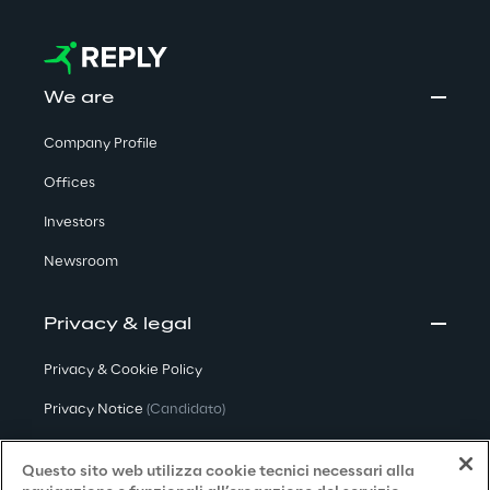
We are
Company Profile
Offices
Investors
Newsroom
Privacy & legal
Privacy & Cookie Policy
Privacy Notice
(Candidato)
Privacy Notice
(Cliente)
Questo sito web utilizza cookie tecnici necessari alla
Privacy Notice
(Fornitore)