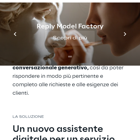
flessibile e centrata sulle esigenze dei clienti.
In questo contesto di trasformazione, 
UnipolSai ha riconosciuto l'importanza di 
Reply Model Factory
ridefinire anche la propria strategia di 
Scopri di più
comunicazione digitale e di far evolvere il 
chatbot dedicato a gestire le richieste 
informative sul prodotto verso un 
modello 
conversazionale generativo, 
così da poter 
rispondere in modo più pertinente e 
completo alle richieste e alle esigenze dei 
clienti.
LA SOLUZIONE
Un nuovo assistente 
digitale per un servizio 