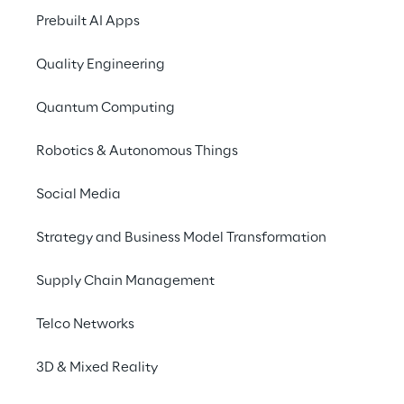
scelta del servizio più 
Prebuilt AI Apps
adatto ai propri bisogni
Quality Engineering
Quantum Computing
SCENARIO
Verso una 
Robotics & Autonomous Things
comunicazione digitale 
Social Media
più attenta ai bisogni
Strategy and Business Model Transformation
UnipolSai
, una delle principali compagnie 
Supply Chain Management
assicurative in Italia, con un ampio 
portafoglio di prodotti e servizi business e 
Telco Networks
consumer, aveva avviato un 
progetto di 
evoluzione della propria offerta consumer 
3D & Mixed Reality
per la casa
, con l'obiettivo di renderla più 