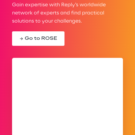
Gain expertise with Reply’s worldwide
network of experts and find practical
solutions to your challenges.
Go to ROSE