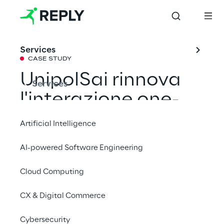
Services
CASE STUDY
UnipolSai rinnova 
Services
l'interazione one-
to-one con i clienti 
Artificial Intelligence
tramite un nuovo 
AI-powered Software Engineering
assistente digitale
Cloud Computing
Attraverso la collaborazione con Machine 
CX & Digital Commerce
Learning Reply, UnipolSai lancia un chatbot 
Cybersecurity
che usa l’intelligenza artificiale generativa 