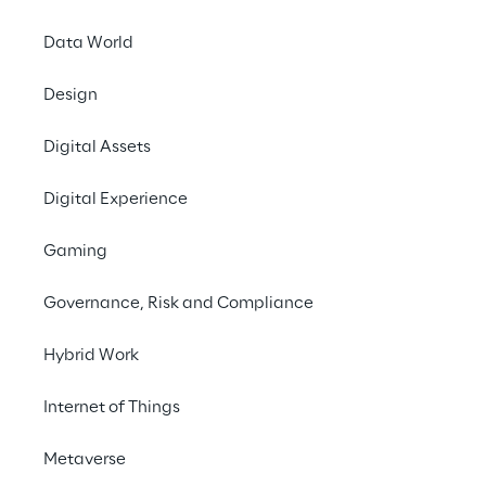
per dare un servizio più coinvolgente e 
Data World
personalizzato ai propri clienti.
Design
Digital Assets
#Generative AI
#Digital Assistant
Digital Experience
#Customer Experience
Gaming
Governance, Risk and Compliance
LA SFIDA
Hybrid Work
Creare un assistente 
Internet of Things
digitale in grado di 
guidare i clienti nella 
Metaverse