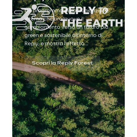
Un programma di comunicazione
interna che promuove il
cambiamento verso un futuro più
green e sostenibile all'interno di
Reply, e mostra l’effetto
ambientale positivo che i nostri
servizi hanno sui clienti.
Scopri la Reply Forest