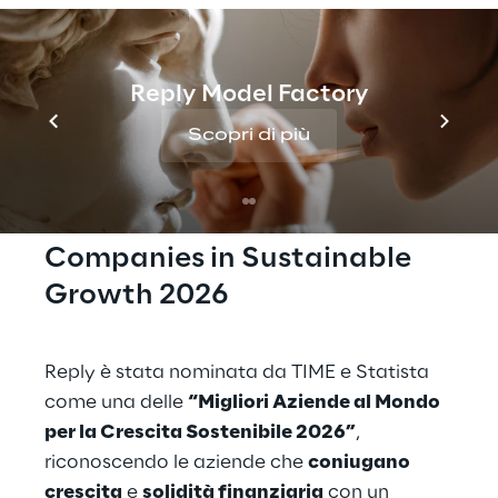
Reply Model Factory
Scopri di più
TIME World's Best 
Companies in Sustainable 
Growth 2026
Reply è stata nominata da TIME e Statista 
come una delle 
“Migliori Aziende al Mondo 
per la Crescita Sostenibile 2026”
, 
riconoscendo le aziende che 
coniugano 
crescita
 e 
solidità finanziaria
 con un 