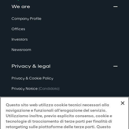
We are
Company Profile
Offices
Investors
Newsroom
Privacy & legal
Privacy & Cookie Policy
Privacy Notice
(Candidato)
Privacy Notice
(Cliente)
Questo sito web utilizza cookie tecnici necessari alla
Privacy Notice
(Fornitore)
navigazione e funzionali all’erogazione del servizio.
Utilizziamo inoltre, previo esplicito consenso, cookie e
Privacy Notice
(Marketing)
tecnologie di tracciamento di terze parti per finalità di
retargeting sulle piattaforme delle terze parti. Questo