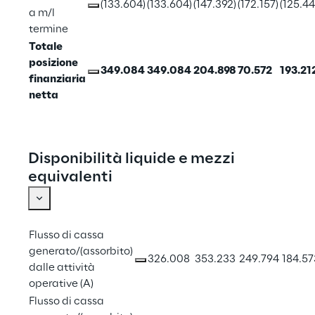
(133.604)
(133.604)
(147.392)
(172.157)
(125.44
a m/l 
termine
Totale 
posizione 
349.084
349.084
204.898
70.572
193.21
finanziaria 
netta
Disponibilità liquide e mezzi
equivalenti
Flusso di cassa 
generato/(assorbito) 
326.008
353.233
249.794
184.57
dalle attività 
operative (A)
Flusso di cassa 