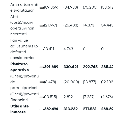
Ammortamenti 
(89.359)
(84.933)
(75.205)
(58.61
e svalutazioni
Altri 
(costi)/ricavi 
(21.997)
(26.403)
14.373
54.44
operativi non 
ricorrenti
Fair value 
adjustments to 
13.411
4.743
0
0
deferred 
consideration
Risultato 
391.689
330.421
292.745
285.4
operativo
(Oneri)/proventi 
da 
(8.478)
(20.000)
(13.877)
(12.102
partecipazioni
(Oneri)/proventi 
(13.515)
2.812
(7.287)
(4.676)
finanziari
Utile ante 
369.696
313.232
271.581
268.6
imposte