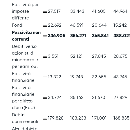
Passività per 
imposte 
27.517
33.443
41.605
44.964
differite
Fondi
22.692
46.591
20.644
15.242
Passività non 
336.905
356.271
365.841
388.02
correnti
Debiti verso 
azionisti di 
3.551
52.121
27.845
28.675
minoranza e 
per earn-out
Passività 
13.322
19.748
32.655
43.745
finanziarie
Passività 
finanziarie 
34.724
35.163
31.670
27.829
per diritto 
d'uso (RoU)
Debiti 
179.828
183.233
191.001
168.835
commerciali
Altri debiti e 