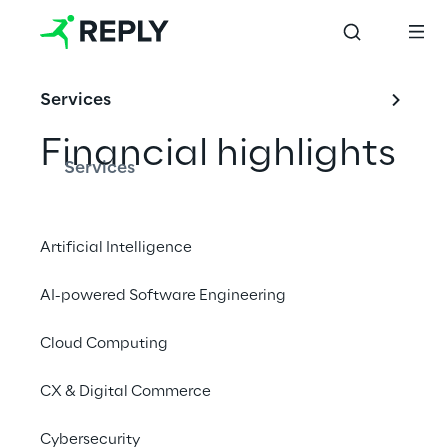
Services
Financial highlights
Services
Artificial Intelligence
INDEX
AI-powered Software Engineering
Key ratios
Cloud Computing
Dati economici
CX & Digital Commerce
Dati patrimoniali
Cybersecurity