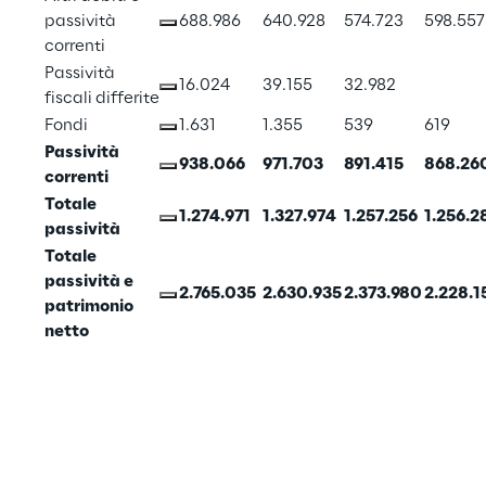
passività 
688.986
640.928
574.723
598.557
correnti
Passività 
16.024
39.155
32.982
fiscali differite
Fondi
1.631
1.355
539
619
Passività 
938.066
971.703
891.415
868.26
correnti
Totale 
1.274.971
1.327.974
1.257.256
1.256.2
passività
Totale 
passività e 
2.765.035
2.630.935
2.373.980
2.228.1
patrimonio 
netto