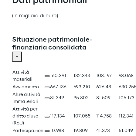
Dati patrimoniali
(in migliaia di euro)
Situazione patrimoniale-
finanziaria consolidata
Attività 
160.391
132.343
108.197
98.068
materiali
Avviamento
667.136
693.210
626.481
630.25
Altre attività 
81.349
95.802
81.509
105.173
immateriali
Attività per 
diritto d'uso 
117.134
107.055
114.758
112.341
(RoU)
Partecipazioni
10.988
19.809
41.373
51.049