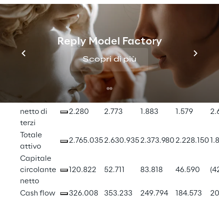
Dati patrimoniali e finanziari
Reply Model Factory
Scopri di più
Patrimonio 
netto di 
1.487.784
1.300.188
1.114.840
917.869
81
gruppo
Patrimonio 
netto di 
2.280
2.773
1.883
1.579
2.
terzi
Totale 
2.765.035
2.630.935
2.373.980
2.228.150
1.
attivo
Capitale 
circolante 
120.822
52.711
83.818
46.590
(4
netto
Cash flow
326.008
353.233
249.794
184.573
20