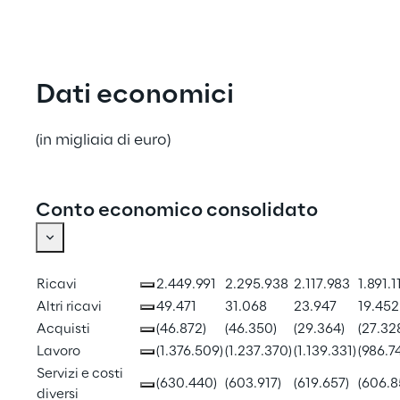
Dati economici
(in migliaia di euro)
Conto economico consolidato
Ricavi
2.449.991
2.295.938
2.117.983
1.891.1
Altri ricavi
49.471
31.068
23.947
19.452
Acquisti
(46.872)
(46.350)
(29.364)
(27.32
Lavoro
(1.376.509)
(1.237.370)
(1.139.331)
(986.7
Servizi e costi 
(630.440)
(603.917)
(619.657)
(606.8
diversi