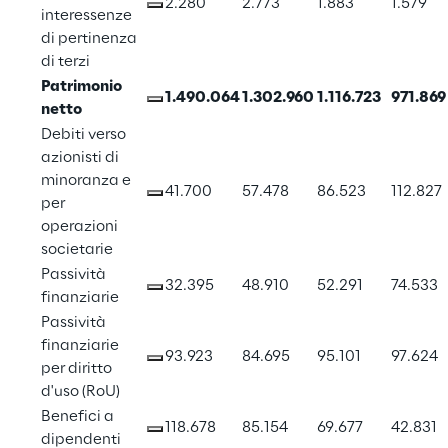
2.280
2.773
1.883
1.579
interessenze 
di pertinenza 
di terzi
Patrimonio 
1.490.064
1.302.960
1.116.723
971.869
netto
Debiti verso 
azionisti di 
minoranza e 
41.700
57.478
86.523
112.827
per 
operazioni 
societarie
Passività 
32.395
48.910
52.291
74.533
finanziarie
Passività 
finanziarie 
93.923
84.695
95.101
97.624
per diritto 
d'uso (RoU)
Benefici a 
118.678
85.154
69.677
42.831
dipendenti