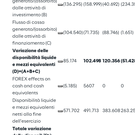
generato/(assorbito) 
(136.295)
(158.999)
(40.692)
(234.3
dalle attività di 
investimento (B)
Flusso di cassa 
generato/(assorbito) 
(104.540)
(71.735)
(88.746)
(1.651)
dalle attività di 
finanziamento (C)
Variazione delle 
disponibilità liquide 
85.174
102.498
120.356
(51.42
e mezzi equivalenti 
(D)=(A+B+C)
FOREX effects on 
cash and cash 
(5.185)
5607
0
0
equivalents
Disponibilità liquide 
e mezzi equivalenti 
571.702
491.713
383.608
263.2
netti alla fine 
dell'esercizio
Totale variazione 