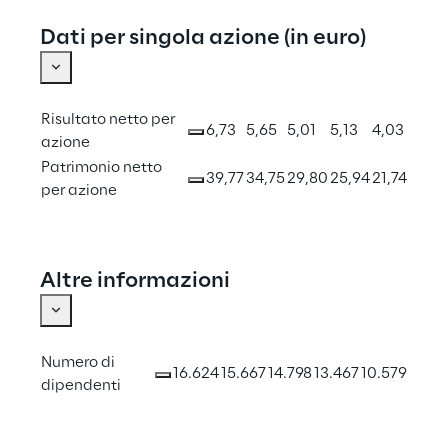
Dati per singola azione (in euro)
Risultato netto per 
6,73
5,65
5,01
5,13
4,03
azione
Patrimonio netto 
39,77
34,75
29,80
25,94
21,74
per azione
Altre informazioni
Numero di 
16.624
15.667
14.798
13.467
10.579
dipendenti