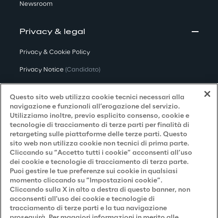
Newsroom
Privacy & legal
Privacy & Cookie Policy
Privacy Notice
(Candidato)
Privacy Notice
(Cliente)
Questo sito web utilizza cookie tecnici necessari alla
Privacy Notice
(Fornitore)
navigazione e funzionali all’erogazione del servizio.
Utilizziamo inoltre, previo esplicito consenso, cookie e
Privacy Notice
(Marketing)
tecnologie di tracciamento di terze parti per finalità di
retargeting sulle piattaforme delle terze parti. Questo
Accessibilità
sito web non utilizza cookie non tecnici di prima parte.
Cliccando su “Accetto tutti i cookie” acconsenti all’uso
dei cookie e tecnologie di tracciamento di terza parte.
Puoi gestire le tue preferenze sui cookie in qualsiasi
Careers
momento cliccando su “Impostazioni cookie”.
Cliccando sulla X in alto a destra di questo banner, non
Contacts
acconsenti all'uso dei cookie e tecnologie di
tracciamento di terze parti e la tua navigazione
proseguirà. Per maggiori informazioni in merito alle