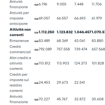
Attività 
6.196
9.055
7.448
11.706
finanziarie
Attività per 
imposte 
69.057
66.557
66.693
61.979
anticipate
Attività non 
1.112.250
1.123.832
1.046.457
1.070.5
correnti
Rimanenze
83.489
68.369
43.061
83.880
Crediti 
792.089
757.558
739.474
657.568
commerciali
Altri crediti e 
attività 
110.812
113.903
124.373
101.828
correnti
Crediti per 
imposte sul 
24.453
29.673
22.541
reddito 
correnti
Attività 
70.227
45.767
32.872
30.608
finanziarie