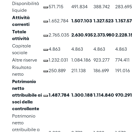
Disponibilità 
571.715
491.834
388.742
283.695
liquide
Attività 
1.652.784
1.507.103
1.327.523
1.157.5
correnti
Totale 
2.765.035
2.630.935
2.373.980
2.228.1
attività
Capitale 
4.863
4.863
4.863
4.863
sociale
Altre riserve
1.232.031
1.084.186
923.277
774.411
Risultato 
250.889
211.138
186.699
191.016
netto
Patrimonio 
netto 
attribuibile ai 
1.487.784
1.300.188
1.114.840
970.291
soci della 
controllante
Patrimonio 
netto 
attribuibile a 