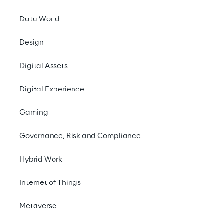
Data World
Design
Digital Assets
Digital Experience
Ottimizz
Gaming
l’effi
Governance, Risk and Compliance
Hybrid Work
SCENARIO
Internet of Things
Cloud e on-premises
Metaverse