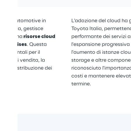
atore automotive in 
L’adozione del cloud ha g
ttrificata, gestisce 
Toyota Italia, permetten
he combina
 risorse cloud 
performante dei servizi a
on-premises
. Questa 
l'espansione progressiva 
ndamentali per il 
l'aumento di istanze clou
ratti di vendita, la 
storage e altre component
a, la distribuzione dei 
riconosciuto l'importanza
.
costi e mantenere elevati
termine.