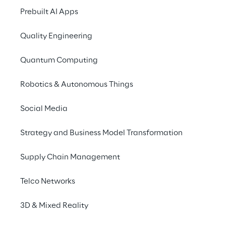
delle risorse IT
Prebuilt AI Apps
Toyota Italia, primo brand import
Quality Engineering
Italia e leader della tecnologia ele
Quantum Computing
un’infrastruttura IT sofisticata c
su Microsoft Azure
 con 
sistemi 
Robotics & Autonomous Things
configurazione supporta servizi fo
business, come la gestione dei cont
Social Media
ricerca di veicoli in pronta consegn
ricambi e l’assistenza post-vendita
Strategy and Business Model Transformation
Supply Chain Management
Telco Networks
3D & Mixed Reality