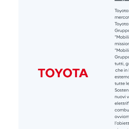
Toyota 
mercati
Toyota 
Gruppo,
“Mobili
mission
“Mobili
Gruppo,
tutti, 
 che in
esterna
tutte l
Sosten
nuovi v
elettri
combus
ovviame
l’obiet