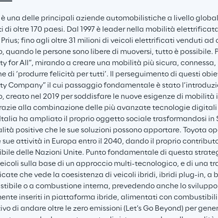
è una delle principali aziende automobilistiche a livello globale 
 di oltre 170 paesi. Dal 1997 è leader nella mobilità elettrificat
Prius; fino agli oltre 31 milioni di veicoli elettrificati venduti ad
 quando le persone sono libere di muoversi, tutto è possibile. 
ty for All”, mirando a creare una mobilità più sicura, connessa, i
e di ‘produrre felicità per tutti’. Il perseguimento di questi ob
ty Company” il cui passaggio fondamentale è stato l’introduzio
 creato nel 2019 per soddisfare le nuove esigenze di mobilità i
grazie alla combinazione delle più avanzate tecnologie digitali e
 Italia ha ampliato il proprio oggetto sociale trasformandosi in
lità positive che le sue soluzioni possono apportare. Toyota op
e sue attività in Europa entro il 2040, dando il proprio contribut
ibile delle Nazioni Unite. Punto fondamentale di questa strateg
eicoli sulla base di un approccio multi-tecnologico, e di una tr
ficate che vede la coesistenza di veicoli ibridi, ibridi plug-in, a 
tibile o a combustione interna, prevedendo anche lo sviluppo di
nte inseriti in piattaforma ibride, alimentati con combustibili “
tivo di andare oltre le zero emissioni (Let’s Go Beyond) per gen