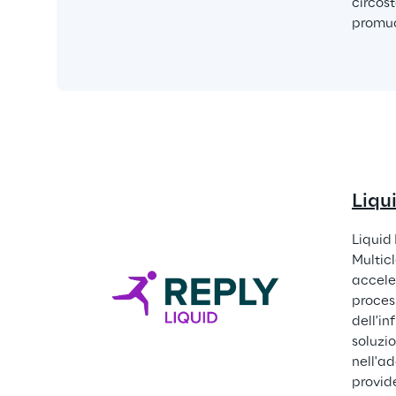
circost
promuo
Liqu
Liquid 
Multicl
acceler
process
dell'in
soluzio
nell'ad
provide