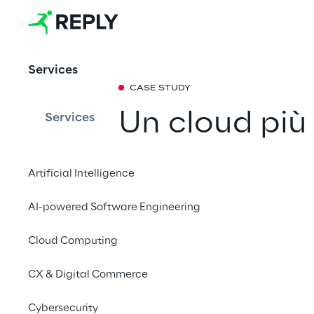
Services
CASE STUDY
Un cloud più 
Services
Italia grazie
Artificial Intelligence
Liquid Reply supporta
AI-powered Software Engineering
hoc per ottimizzare i 
rendere più efficienti 
Cloud Computing
di vendita, assistenz
CX & Digital Commerce
Contattaci
Cybersecurity