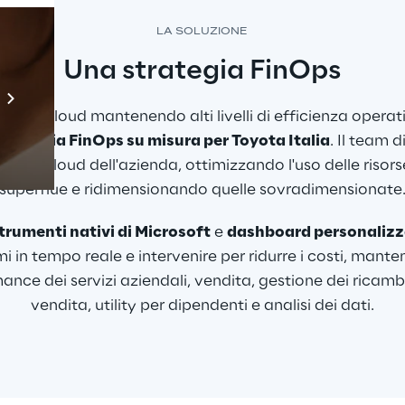
LA SOLUZIONE
Una strategia FinOps
Prebuilt AI Apps
Scopri di più
sti del cloud mantenendo alti livelli di efficienza operat
strategia FinOps su misura per Toyota Italia
. Il team d
uttura cloud dell'azienda, ottimizzando l'uso delle risor
superflue e ridimensionando quelle sovradimensionate
trumenti nativi di Microsoft
 e 
dashboard personalizz
i in tempo reale e intervenire per ridurre i costi, man
ance dei servizi aziendali, vendita, gestione dei ricamb
vendita, utility per dipendenti e analisi dei dati.