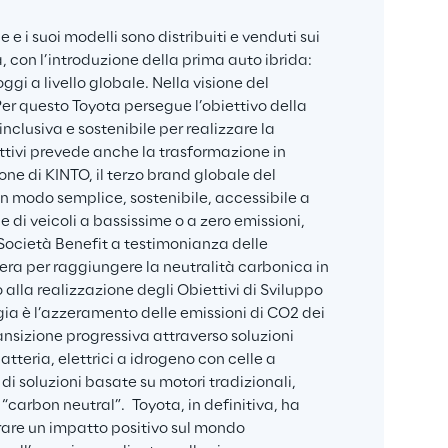
e i suoi modelli sono distribuiti e venduti sui 
a, con l’introduzione della prima auto ibrida: 
 oggi a livello globale. Nella visione del 
Per questo Toyota persegue l’obiettivo della 
nclusiva e sostenibile per realizzare la 
iettivi prevede anche la trasformazione in 
ne di KINTO, il terzo brand globale del 
n modo semplice, sostenibile, accessibile a 
 di veicoli a bassissime o a zero emissioni, 
 Società Benefit a testimonianza delle 
era per raggiungere la neutralità carbonica in 
o alla realizzazione degli Obiettivi di Sviluppo 
ia è l’azzeramento delle emissioni di CO2 dei 
ansizione progressiva attraverso soluzioni 
batteria, elettrici a idrogeno con celle a 
 soluzioni basate su motori tradizionali, 
carbon neutral”.  Toyota, in definitiva, ha 
erare un impatto positivo sul mondo 