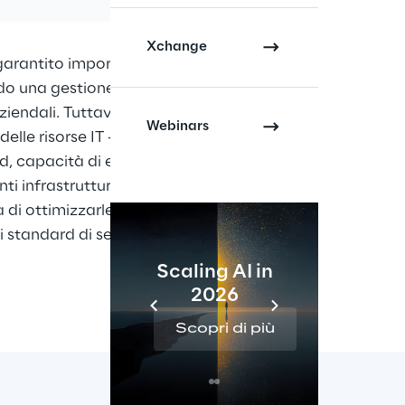
Xchange
arantito importanti benefici a 
do una gestione più rapida e 
ziendali. Tuttavia, con 
Webinars
delle risorse IT – intese come 
d, capacità di elaborazione, 
i infrastrutturali – l’azienda ha 
 di ottimizzarle per contenere i 
 standard di servizio nel lungo 
Scaling AI in
2026
Re
Scopri di più
Sc