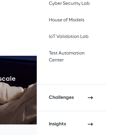
Cyber Security Lab
House of Models
IoT Validation Lab
Test Automation
rantendo 
Center
vizi IT
 scale
Industrial Agenti
Scopri di più
Challenges
Insights