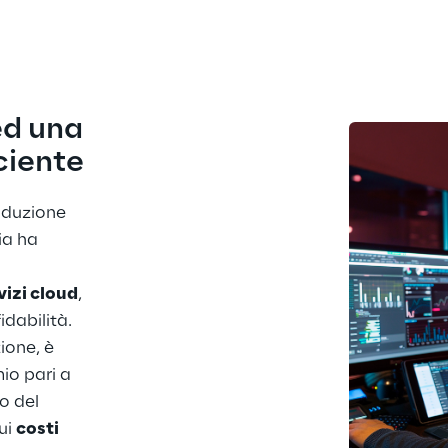
ed una 
ciente
oduzione 
ia ha 
vizi cloud
, 
dabilità. 
ione, è 
io pari a 
o del 
ui 
costi 