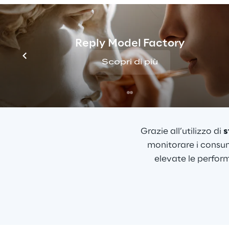
Reply Model Factory
Scopri di più
Per ottimizzare i co
sviluppato una 
analizzato l'infrastr
Grazie all’utilizzo di 
s
monitorare i consum
elevate le perform