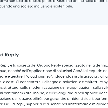
ante non solo da questo punto di vista ma anche nella qualità, n
vendo una società inclusiva e sostenibile.
id Reply
Reply è la società del Gruppo Reply specializzata nella definizi
oud, nonché nell'applicazione di soluzioni GenAI ai requisiti no
are e gestire il "cloud journey", riducendo i rischi associati al
i e costi. Si concentra sul disegno di soluzioni e architetture h
frastruttura, sulla modernizzazione delle applicazioni, sullo svi
ni containerizzate. Inoltre, è all'avanguardia nell'applicazione 
ozione dell'osservabilità, per garantire ambienti sicuri, performa
r. Liquid Reply supporta le aziende nel trasformare e migliorare 