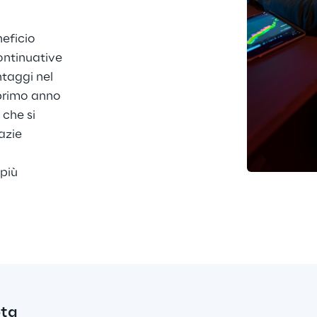
eficio 
ontinuative 
taggi nel 
 primo anno 
che si 
azie 
più 
ta