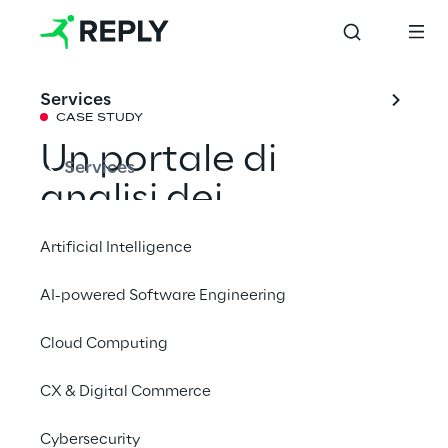
Services
CASE STUDY
Un portale di 
Services
analisi dei 
customer data 
Artificial Intelligence
basato sull'AI per 
AI-powered Software Engineering
Lufthansa
Cloud Computing
La più grande compagnia aerea d'Europa 
CX & Digital Commerce
raccoglie i dati relativi all'esperienza dei 
Cybersecurity
clienti all'interno di un portale centralizzato 