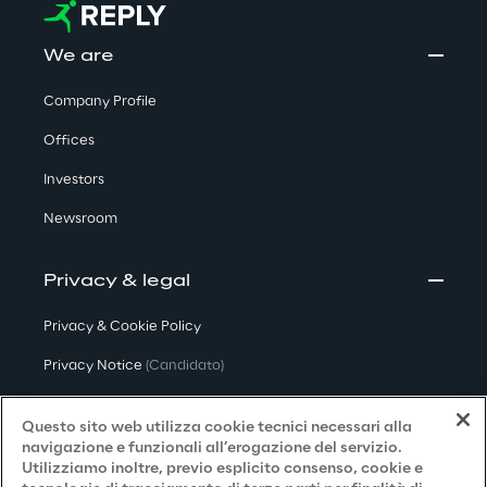
We are
Company Profile
Offices
Investors
Newsroom
Privacy & legal
Privacy & Cookie Policy
Privacy Notice
(Candidato)
Privacy Notice
(Cliente)
Questo sito web utilizza cookie tecnici necessari alla
Privacy Notice
(Fornitore)
navigazione e funzionali all’erogazione del servizio.
Utilizziamo inoltre, previo esplicito consenso, cookie e
Privacy Notice
(Marketing)