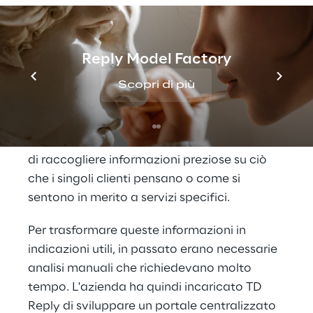
"customer journey" può essere interpretata 
alla lettera. I passeggeri entrano in contatto 
con la compagnia aerea in numerosi 
Reply Model Factory
touchpoint durante il loro percorso: dalla 
prenotazione online al contatto con il 
Scopri di più
personale di bordo, fino ai successivi 
sondaggi dopo il volo. Tutte queste 
interazioni consentono al Gruppo Lufthansa 
di raccogliere informazioni preziose su ciò 
che i singoli clienti pensano o come si 
sentono in merito a servizi specifici.
Per trasformare queste informazioni in 
indicazioni utili, in passato erano necessarie 
analisi manuali che richiedevano molto 
tempo. L'azienda ha quindi incaricato TD 
Reply di sviluppare un portale centralizzato 