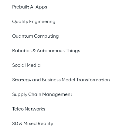
Comprendere al meglio 
Prebuilt AI Apps
le esigenze, i desideri e le 
Quality Engineering
problematiche dei 
passeggeri con l'aiuto 
Quantum Computing
della Generative AI.
Robotics & Autonomous Things
Social Media
SCENARIO
Strategy and Business Model Transformation
Sfruttare 
Supply Chain Management
efficacemente i dati 
relativi ai clienti
Telco Networks
Per il Gruppo Lufthansa, la più grande 
3D & Mixed Reality
compagnia aerea d'Europa, l'espressione 