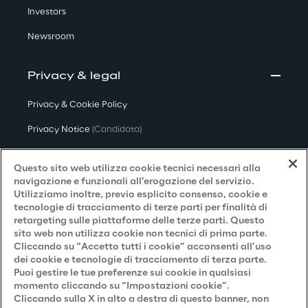
Investors
Newsroom
Privacy & legal
Privacy & Cookie Policy
Privacy Notice
(Candidato)
Privacy Notice
(Cliente)
Questo sito web utilizza cookie tecnici necessari alla
Privacy Notice
(Fornitore)
navigazione e funzionali all’erogazione del servizio.
Utilizziamo inoltre, previo esplicito consenso, cookie e
Privacy Notice
(Marketing)
tecnologie di tracciamento di terze parti per finalità di
retargeting sulle piattaforme delle terze parti. Questo
Accessibilità
sito web non utilizza cookie non tecnici di prima parte.
Cliccando su “Accetto tutti i cookie” acconsenti all’uso
dei cookie e tecnologie di tracciamento di terza parte.
Puoi gestire le tue preferenze sui cookie in qualsiasi
Careers
momento cliccando su “Impostazioni cookie”.
Cliccando sulla X in alto a destra di questo banner, non