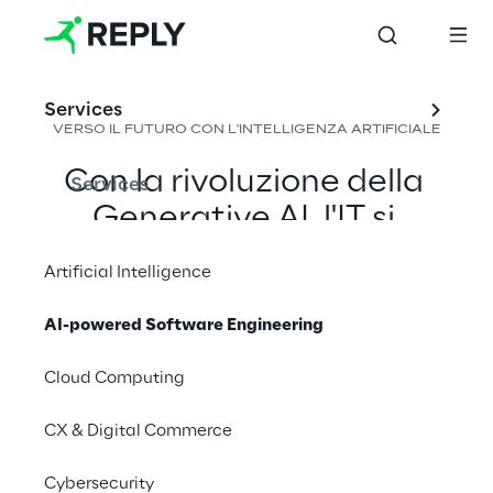
AI-powered 
Software 
Engineering
Services
VERSO IL FUTURO CON L'INTELLIGENZA ARTIFICIALE
Con la rivoluzione della 
Services
Generative AI, l'IT si 
evolve rapidamente, 
Artificial Intelligence
vincendo ogni sfida con 
efficienza e agilità. 
AI-powered Software Engineering
Benvenuti nel futuro 
Cloud Computing
dell'ICT: intelligente, 
veloce, migliore.
CX & Digital Commerce
Cybersecurity