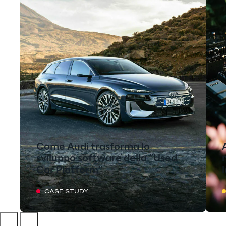
Come Audi trasforma lo
sviluppo software della “Used
Car Platform”
CASE STUDY