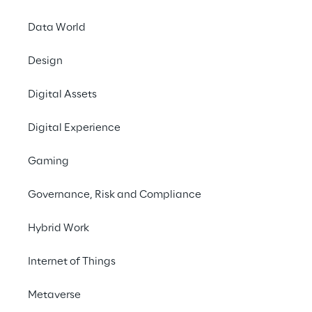
Data World
Design
Digital Assets
Digital Experience
Agenti AI per il ciclo di vita dello 
sviluppo del software
Gaming
Il nostro modello "Silicon Shoring" introduce 
L'ad
gli Agenti AI in tutte le fasi del ciclo di vita 
Governance, Risk and Compliance
del software.
Hybrid Work
Internet of Things
Metaverse