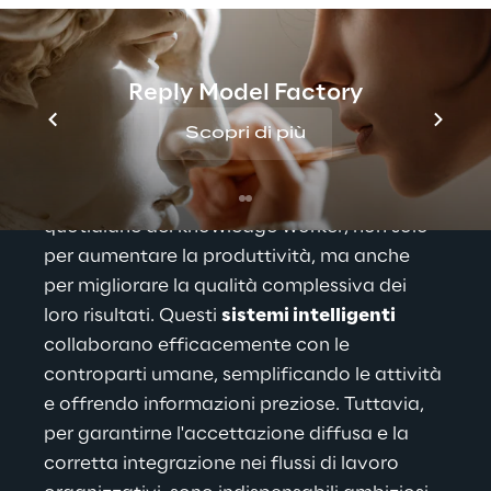
organizzazione
Scopri di più
Reply Model Factory
Scopri di più
I 
copilot sono alleati indispensabili, che si 
integrano perfettamente nelle attività 
quotidiane dei knowledge worker, non solo 
per aumentare la produttività, ma anche 
per migliorare la qualità complessiva dei 
loro risultati. 
Questi 
sistemi intelligenti
collaborano efficacemente con le 
controparti umane, semplificando le attività 
e offrendo informazioni preziose. Tuttavia, 
per garantirne l'accettazione diffusa e la 
corretta integrazione nei flussi di lavoro 