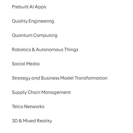
Prebuilt AI Apps
Quality Engineering
Quantum Computing
Ripensare lo sviluppo del
software
Robotics & Autonomous Things
Social Media
Scopri di più
Strategy and Business Model Transformation
Supply Chain Management
Telco Networks
3D & Mixed Reality
Adotta i copilot nella tua 