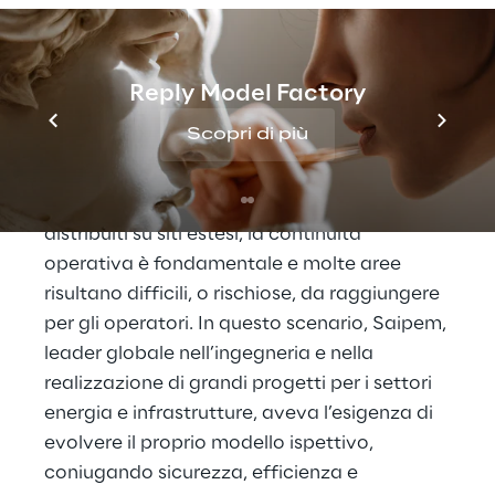
Robotica autonoma per 
le ispezioni industriali 
complesse
Reply Model Factory
Scopri di più
Le attività di ispezione industriale stanno 
diventando sempre più articolate, 
soprattutto in contesti in cui gli asset sono 
distribuiti su siti estesi, la continuità 
operativa è fondamentale e molte aree 
risultano difficili, o rischiose, da raggiungere 
per gli operatori. In questo scenario, Saipem, 
leader globale nell’ingegneria e nella 
realizzazione di grandi progetti per i settori 
energia e infrastrutture, aveva l’esigenza di 
evolvere il proprio modello ispettivo, 
coniugando sicurezza, efficienza e 