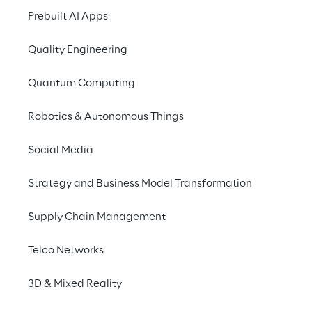
estesi, complessi e 
Prebuilt AI Apps
potenzialmente 
pericolosi, superando i 
Quality Engineering
limiti legati 
Quantum Computing
all’accessibilità, alla 
connettività e alla 
Robotics & Autonomous Things
gestione di grandi volumi 
Social Media
di dati visivi e spaziali, 
Strategy and Business Model Transformation
per rendere le operazioni 
più standardizzate, 
Supply Chain Management
replicabili ed efficienti.
Telco Networks
3D & Mixed Reality
SCENARIO