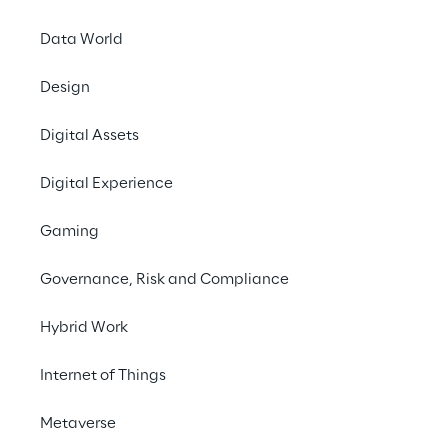
gestione di robot autonomi, rendendo le 
ispezioni industriali più sicure, 
Data World
standardizzate e scalabili grazie all’utilizzo 
Design
di quadrupedi come Unitree Go2.
Digital Assets
Contattaci
Digital Experience
Gaming
Governance, Risk and Compliance
Hybrid Work
LA SFIDA
Internet of Things
Gestire attività ispettive 
in ambienti industriali 
Metaverse