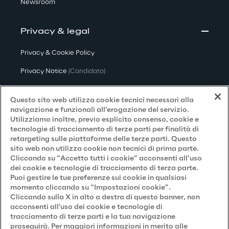
Newsroom
Privacy & legal
Privacy & Cookie Policy
Privacy Notice
(Candidato)
Privacy Notice
(Cliente)
Questo sito web utilizza cookie tecnici necessari alla
Privacy Notice
(Fornitore)
navigazione e funzionali all’erogazione del servizio.
Utilizziamo inoltre, previo esplicito consenso, cookie e
Privacy Notice
(Marketing)
tecnologie di tracciamento di terze parti per finalità di
retargeting sulle piattaforme delle terze parti. Questo
Accessibilità
sito web non utilizza cookie non tecnici di prima parte.
Cliccando su “Accetto tutti i cookie” acconsenti all’uso
dei cookie e tecnologie di tracciamento di terza parte.
Puoi gestire le tue preferenze sui cookie in qualsiasi
Careers
momento cliccando su “Impostazioni cookie”.
Cliccando sulla X in alto a destra di questo banner, non
Contacts
acconsenti all'uso dei cookie e tecnologie di
tracciamento di terze parti e la tua navigazione
proseguirà. Per maggiori informazioni in merito alle