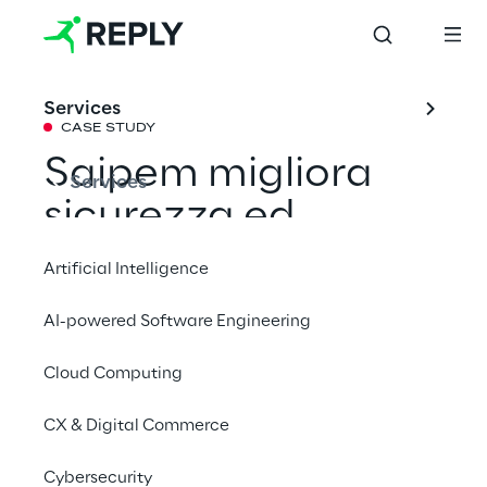
Services
CASE STUDY
Saipem migliora 
Services
sicurezza ed 
efficienza 
Artificial Intelligence
operativa con le 
AI-powered Software Engineering
ispezioni industriali 
Cloud Computing
autonome
CX & Digital Commerce
Saipem ha adottato una piattaforma per la 
Cybersecurity