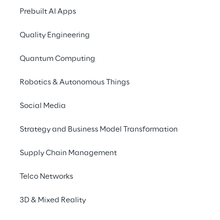
Prebuilt AI Apps
View office locations
Quality Engineering
Quantum Computing
Robotics & Autonomous Things
Social Media
We are
Strategy and Business Model Transformation
Company Profile
Offices
Supply Chain Management
Investors
Telco Networks
Newsroom
3D & Mixed Reality
Privacy & legal