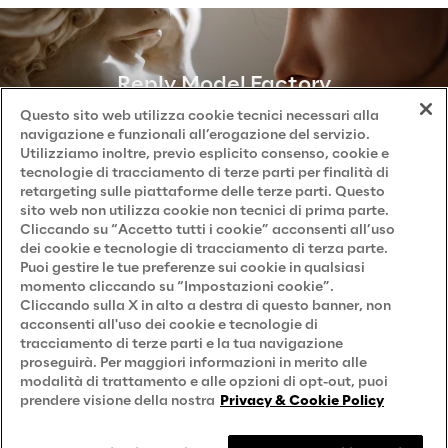
Privacy & Cookie Policy
Privacy Notice
(Candidato)
Reply Model Factory
Privacy Notice
(Cliente)
Questo sito web utilizza cookie tecnici necessari alla
Scopri di più
Privacy Notice
(Fornitore)
navigazione e funzionali all’erogazione del servizio.
Utilizziamo inoltre, previo esplicito consenso, cookie e
Privacy Notice
(Marketing)
tecnologie di tracciamento di terze parti per finalità di
retargeting sulle piattaforme delle terze parti. Questo
Accessibilità
sito web non utilizza cookie non tecnici di prima parte.
Cliccando su “Accetto tutti i cookie” acconsenti all’uso
dei cookie e tecnologie di tracciamento di terza parte.
Puoi gestire le tue preferenze sui cookie in qualsiasi
Careers
momento cliccando su “Impostazioni cookie”.
Cliccando sulla X in alto a destra di questo banner, non
Contacts
acconsenti all'uso dei cookie e tecnologie di
tracciamento di terze parti e la tua navigazione
proseguirà. Per maggiori informazioni in merito alle
modalità di trattamento e alle opzioni di opt-out, puoi
prendere visione della nostra
Privacy & Cookie Policy