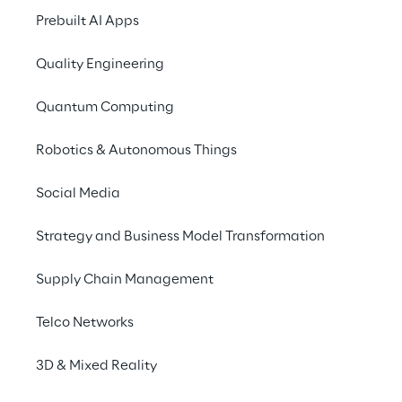
Prebuilt AI Apps
Ce n'est pas la capacité 
L'
d'avoir une vision, c'est la 
ha
Quality Engineering
capacité de la 
pe
Quantum Computing
concrétiser qui vous 
qu
permettra de faire 
av
Robotics & Autonomous Things
progresser votre 
Social Media
entreprise.
Strategy and Business Model Transformation
Supply Chain Management
Telco Networks
3D & Mixed Reality