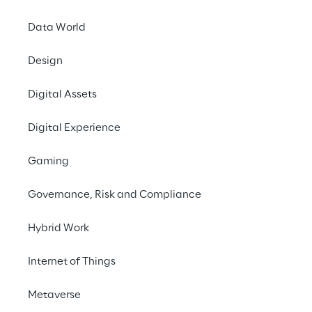
Data World
Design
Saipem améliore sécurité et
Digital Assets
efficacité grâce aux inspections
autonomes
Digital Experience
CASE STUDY
Gaming
Governance, Risk and Compliance
Hybrid Work
Internet of Things
WE BELIEVE
Metaverse