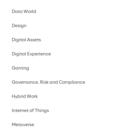
Data World
Design
Digital Assets
Digital Experience
Gaming
Governance, Risk and Compliance
Quantum
business strategy
Hybrid Work
Grazie alla nostra esperienza e alle nostre 
L
Internet of Things
competenze tecniche, supportiamo i clienti 
nell'identificare i casi d’uso reali e implementare le 
ind
Metaverse
applicazioni di Quantum Computing più adatte a 
A