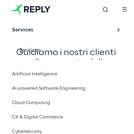
Comp
uting
Services
Services
Guidiamo i nostri clienti 
nella scoperta delle 
potenzialità del 
Artificial Intelligence
quantum computing, 
AI-powered Software Engineering
esplorando nuovi modi di 
applicare gli algoritmi 
Cloud Computing
quantistici per trovare 
CX & Digital Commerce
risposte a problemi 
ancora irrisolti.
Cybersecurity