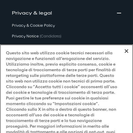
Privacy & legal
Privacy & Cookie Policy
Privacy Notice
(Candidato)
Privacy Notice
(Cliente)
Questo sito web utilizza cookie tecnici necessari alla
Privacy Notice
(Fornitore)
navigazione e funzionali all’erogazione del servizio.
Utilizziamo inoltre, previo esplicito consenso, cookie e
Privacy Notice
(Marketing)
tecnologie di tracciamento di terze parti per finalità di
retargeting sulle piattaforme delle terze parti. Questo
Accessibilità
sito web non utilizza cookie non tecnici di prima parte.
Cliccando su “Accetto tutti i cookie” acconsenti all’uso
dei cookie e tecnologie di tracciamento di terza parte.
Puoi gestire le tue preferenze sui cookie in qualsiasi
Careers
momento cliccando su “Impostazioni cookie”.
Cliccando sulla X in alto a destra di questo banner, non
Contacts
acconsenti all'uso dei cookie e tecnologie di
tracciamento di terze parti e la tua navigazione
proseguirà. Per maggiori informazioni in merito alle
modalità di trattamento e alle opzioni di opt-out, puoi