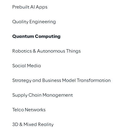
sviluppare proof of concepts e progetti.
pote
Prebuilt AI Apps
Quality Engineering
Quantum Computing
Robotics & Autonomous Things
Social Media
Strategy and Business Model Transformation
Supply Chain Management
Telco Networks
3D & Mixed Reality