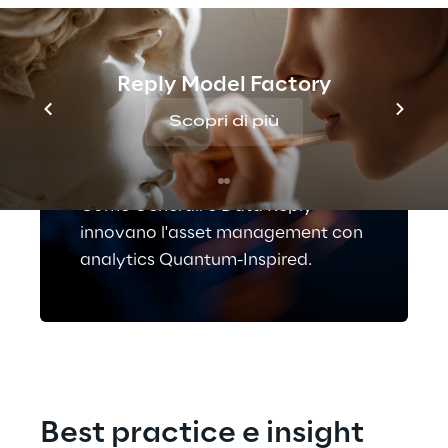
CASE STUDY
Reply Model Factory
Sfruttare le capacità
Scopri di più
predittive nei mercati
del Corporate Credit
Come Generali e Data Reply
innovano l'asset management con
analytics Quantum-Inspired.
Best practice e insight