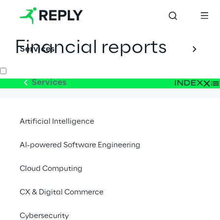
Financial reports
Services
Services
INDEX
2026
Artificial Intelligence
2025
AI-powered Software Engineering
Cloud Computing
2024
CX & Digital Commerce
2023
Cybersecurity