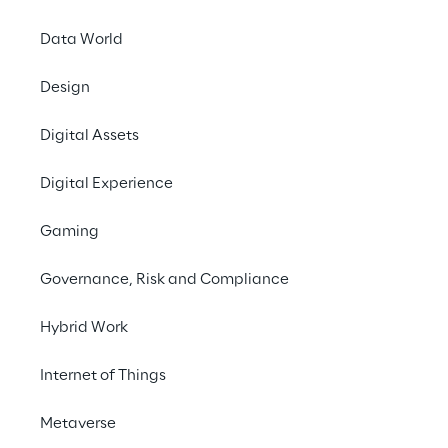
Data World
Archivio
Design
Digital Assets
2026
Digital Experience
30/06/2025
Gaming
Relazione Semestrale 2026
Governance, Risk and Compliance
Hybrid Work
31/03/2026
Relazione Trimestrale Q1 2026
Internet of Things
Metaverse