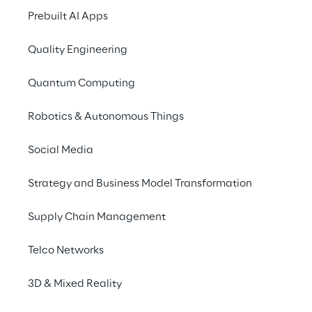
2025
Prebuilt AI Apps
Quality Engineering
Mostra la Relazione Annuale Interattiva
Quantum Computing
Robotics & Autonomous Things
31/12/2025
Relazione Finanziaria Annuale
Social Media
2025 (PDF)
Strategy and Business Model Transformation
Supply Chain Management
31/12/2025
Relazione Finanziaria Annuale
Telco Networks
2025 (ESEF XHTML)
3D & Mixed Reality
31/12/2025