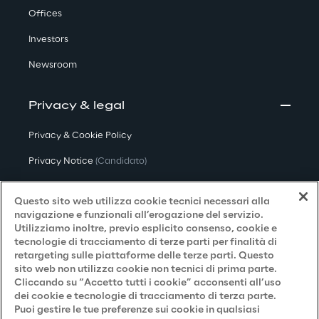
Offices
Investors
Newsroom
Privacy & legal
Privacy & Cookie Policy
Privacy Notice
(Candidato)
Privacy Notice
(Cliente)
Questo sito web utilizza cookie tecnici necessari alla
Privacy Notice
(Fornitore)
navigazione e funzionali all’erogazione del servizio.
Utilizziamo inoltre, previo esplicito consenso, cookie e
Privacy Notice
(Marketing)
tecnologie di tracciamento di terze parti per finalità di
retargeting sulle piattaforme delle terze parti. Questo
Accessibilità
sito web non utilizza cookie non tecnici di prima parte.
Cliccando su “Accetto tutti i cookie” acconsenti all’uso
dei cookie e tecnologie di tracciamento di terza parte.
Puoi gestire le tue preferenze sui cookie in qualsiasi
Careers