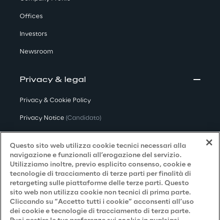
Offices
Investors
Newsroom
Privacy & legal
Privacy & Cookie Policy
Privacy Notice
(Candidato)
Privacy Notice
(Cliente)
Questo sito web utilizza cookie tecnici necessari alla
Privacy Notice
(Fornitore)
navigazione e funzionali all’erogazione del servizio.
Utilizziamo inoltre, previo esplicito consenso, cookie e
Privacy Notice
(Marketing)
tecnologie di tracciamento di terze parti per finalità di
retargeting sulle piattaforme delle terze parti. Questo
Accessibilità
sito web non utilizza cookie non tecnici di prima parte.
Cliccando su “Accetto tutti i cookie” acconsenti all’uso
dei cookie e tecnologie di tracciamento di terza parte.