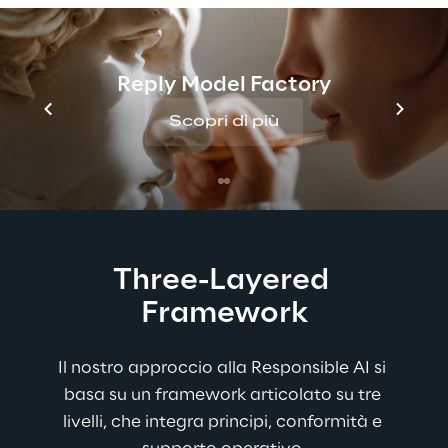
missione è fornire indirizzi chiari, garantire la 
conformità normativa e supportare i team 
attraverso consulenza, formazione e 
Reply Model Factory
diffusione delle best practice, promuovendo 
un’implementazione responsabile 
Scopri di più
dell’Intelligenza Artificiale.
Three-Layered 
Framework
Il nostro approccio alla Responsible AI si 
basa su un framework articolato su tre 
livelli, che integra principi, conformità e 