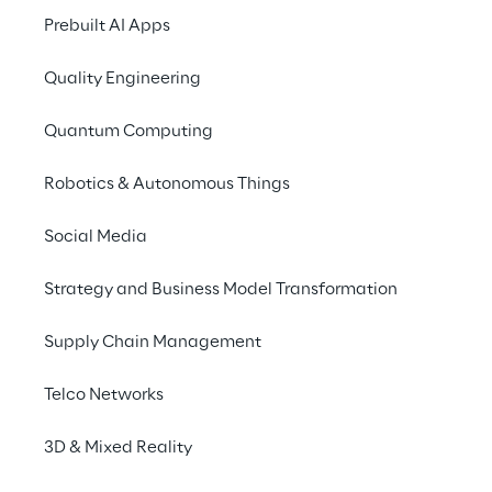
Prebuilt AI Apps
Quality Engineering
Quantum Computing
Robotics & Autonomous Things
Social Media
Strategy and Business Model Transformation
Supply Chain Management
L'Ethical AI Committee
Telco Networks
L’Ethical AI Committee di Reply supervisiona 
3D & Mixed Reality
le iniziative di AI in tutto il Gruppo. La sua 