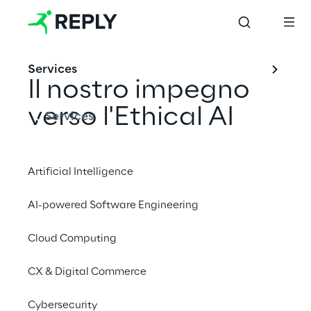
Services
Il nostro impegno 
verso l'Ethical AI
Services
L’AI sta trasformando il business e la 
Artificial Intelligence
società, generando nuove opportunità ma 
anche nuove responsabilità. In Reply, ci 
AI-powered Software Engineering
impegniamo a promuoverne un utilizzo 
responsabile, etico, sicuro e trasparente per 
Cloud Computing
consentire ai nostri clienti di innovare con 
CX & Digital Commerce
fiducia e gestire i rischi in modo efficace.
Cybersecurity