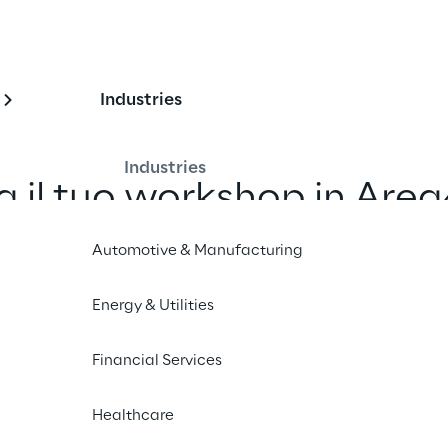
Industries
Industries
a il tuo workshop in Area
demo dal vivo
Automotive & Manufacturing
Energy & Utilities
Pianifica la tua visita
Financial Services
Healthcare