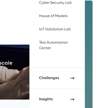
Cyber Security Lab
House of Models
IoT Validation Lab
Test Automation
Center
 scale
Industrial Agenti
Scopri di più
Challenges
Insights