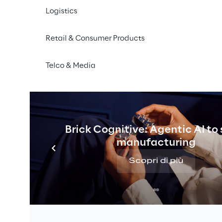
Logistics
Retail & Consumer Products
Telco & Media
Brick Cognitive: Agentic AI to
manufacturing
Scopri di più