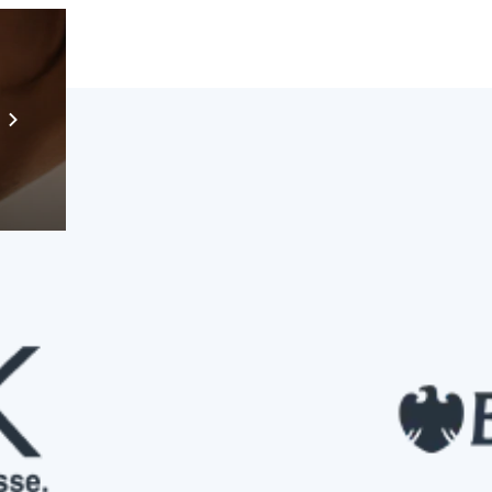
Prebuilt AI Apps
Scopri di più