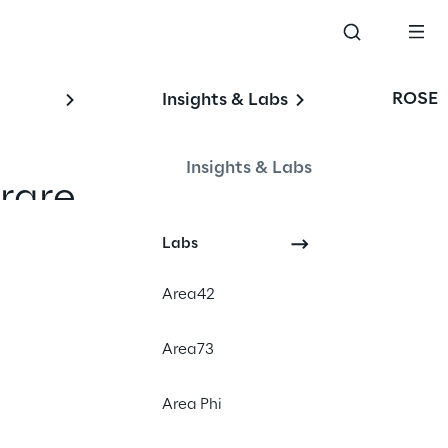
ROSE
Insights & Labs
Insights & Labs
rare 
sto ci 
Labs
dottiamo 
Area42
acciamo 
Area73
brand 
tiamo al 
Area Phi