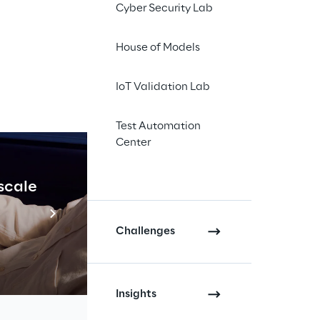
e.
Cyber Security Lab
House of Models
IoT Validation Lab
Test Automation
Center
 scale
Industrial Agenti
Scopri di più
Challenges
Insights