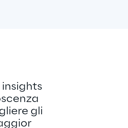
 insights 
noscenza 
iere gli 
aggior 