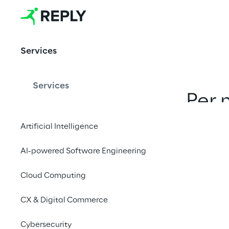
Social Media
Services
Services
Per 
conver
Artificial Intelligence
immergia
AI-powered Software Engineering
la tua 
Cloud Computing
emerg
CX & Digital Commerce
diverso 
Cybersecurity