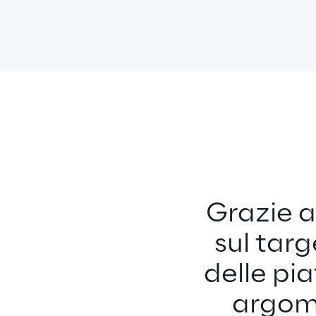
Grazie al
sul targ
delle pi
argome