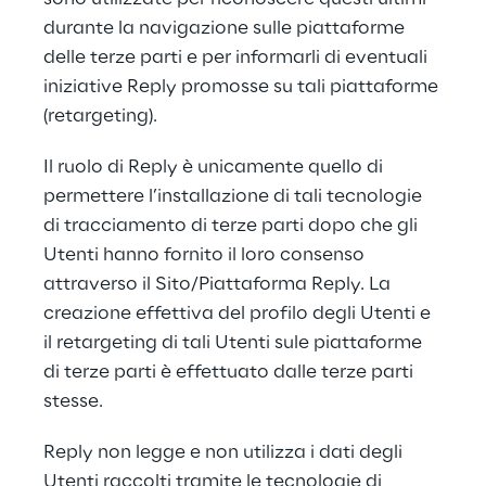
durante la navigazione sulle piattaforme 
delle terze parti e per informarli di eventuali 
iniziative Reply promosse su tali piattaforme 
(retargeting).
Il ruolo di Reply è unicamente quello di 
permettere l’installazione di tali tecnologie 
di tracciamento di terze parti dopo che gli 
Utenti hanno fornito il loro consenso 
attraverso il Sito/Piattaforma Reply. La 
creazione effettiva del profilo degli Utenti e 
il retargeting di tali Utenti sule piattaforme 
di terze parti è effettuato dalle terze parti 
stesse.
Reply non legge e non utilizza i dati degli 
Utenti raccolti tramite le tecnologie di 