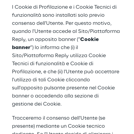
I Cookie di Profilazione e i Cookie Tecnici di 
funzionalità sono installati solo previo 
consenso dell'Utente. Per questo motivo, 
quando l'Utente accede al Sito/Piattaforma 
Reply, un apposito banner (“
Cookie 
banner
”) lo informa che (i) il 
Sito/Piattaforma Reply utilizza Cookie 
Tecnici di funzionalità e Cookie di 
Profilazione, e che (ii) l'Utente può accettare 
l'utilizzo di tali Cookie cliccando 
sull'apposito pulsante presente nel Cookie 
banner o accedendo alla sezione di 
gestione dei Cookie.
Tracceremo il consenso dell'Utente (se 
presente) mediante un Cookie tecnico 