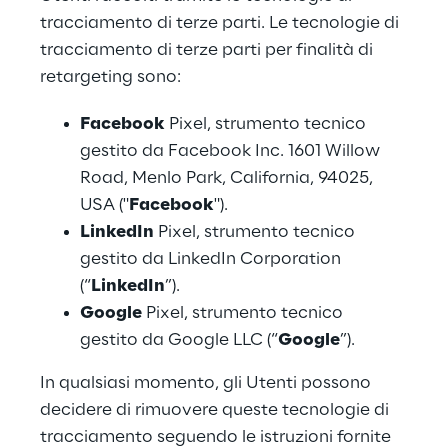
tracciamento di terze parti. Le tecnologie di 
tracciamento di terze parti per finalità di 
retargeting sono:
Facebook
 Pixel, strumento tecnico 
gestito da Facebook Inc. 1601 Willow 
Road, Menlo Park, California, 94025, 
USA ("
Facebook
").
LinkedIn
 Pixel, strumento tecnico 
gestito da LinkedIn Corporation 
(“
LinkedIn
”).
Google
 Pixel, strumento tecnico 
gestito da Google LLC (“
Google
”).
In qualsiasi momento, gli Utenti possono 
decidere di rimuovere queste tecnologie di 
tracciamento seguendo le istruzioni fornite 