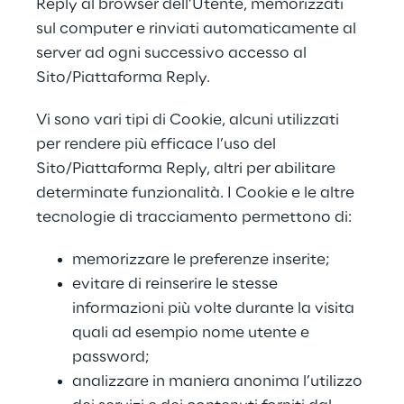
Reply al browser dell’Utente, memorizzati 
sul computer e rinviati automaticamente al 
server ad ogni successivo accesso al 
Sito/Piattaforma Reply.
Vi sono vari tipi di Cookie, alcuni utilizzati 
per rendere più efficace l’uso del 
Sito/Piattaforma Reply, altri per abilitare 
determinate funzionalità. I Cookie e le altre 
tecnologie di tracciamento permettono di:
memorizzare le preferenze inserite;
evitare di reinserire le stesse 
informazioni più volte durante la visita 
quali ad esempio nome utente e 
password;
analizzare in maniera anonima l’utilizzo 