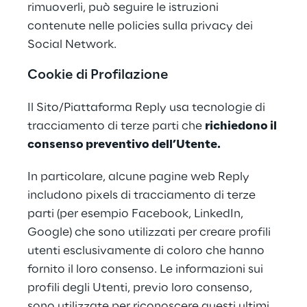
rimuoverli, può seguire le istruzioni 
contenute nelle policies sulla privacy dei 
Social Network.
Cookie di Profilazione
Il Sito/Piattaforma Reply usa tecnologie di 
tracciamento di terze parti che 
richiedono il 
consenso preventivo dell’Utente.
In particolare, alcune pagine web Reply 
includono pixels di tracciamento di terze 
parti (per esempio Facebook, LinkedIn, 
Google) che sono utilizzati per creare profili 
utenti esclusivamente di coloro che hanno 
fornito il loro consenso. Le informazioni sui 
profili degli Utenti, previo loro consenso, 
sono utilizzate per riconoscere questi ultimi 