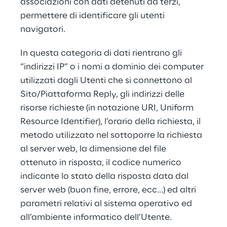
associazioni con dati detenuti da terzi, 
permettere di identificare gli utenti 
navigatori.
In questa categoria di dati rientrano gli 
“indirizzi IP” o i nomi a dominio dei computer 
utilizzati dagli Utenti che si connettono al 
Sito/Piattaforma Reply, gli indirizzi delle 
risorse richieste (in notazione URI, Uniform 
Resource Identifier), l’orario della richiesta, il 
metodo utilizzato nel sottoporre la richiesta 
al server web, la dimensione del file 
ottenuto in risposta, il codice numerico 
indicante lo stato della risposta data dal 
server web (buon fine, errore, ecc...) ed altri 
parametri relativi al sistema operativo ed 
all’ambiente informatico dell’Utente.