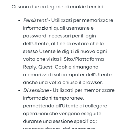
Ci sono due categorie di cookie tecnici:
Persistenti
 - Utilizzati per memorizzare 
informazioni quali username e 
password, necessari per il login 
dell'Utente, al fine di evitare che lo 
stesso Utente le digiti di nuovo ogni 
volta che visita il Sito/Piattaforma 
Reply. Questi Cookie rimangono 
memorizzati sul computer dell’Utente 
anche una volta chiuso il browser.
Di sessione
 - Utilizzati per memorizzare 
informazioni temporanee, 
permettendo all'Utente di collegare 
operazioni che vengono eseguite 
durante una sessione specifica; 