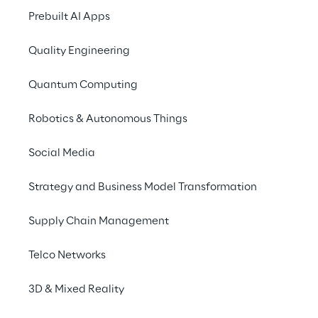
visitano il Sito/Piattaforma Reply 
Prebuilt AI Apps
(l’“
Utente
”).
Quality Engineering
Titolare del trattamento dei dati
Quantum Computing
Quando i visitatori accedono al 
Sito/Piattaforma Reply, i loro dati personali 
Robotics & Autonomous Things
possono essere trattati, ad es. durante la 
loro navigazione sul Sito/Piattaforma Reply; 
Social Media
altri dati personali possono essere forniti 
volontariamente dai visitatori del 
Strategy and Business Model Transformation
Sito/Piattaforma Reply se si registrano al 
Supply Chain Management
Sito/Piattaforma Reply, come descritto di 
seguito.
Telco Networks
Il Titolare del trattamento è Reply S.p.A. 
3D & Mixed Reality
(sede legale: Corso Francia 110, Torino - 
Italia).