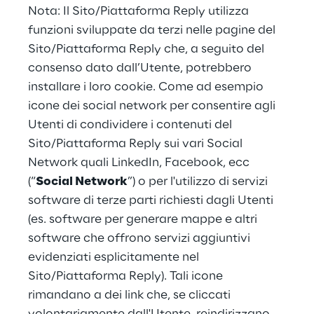
Nota: Il Sito/Piattaforma Reply utilizza 
funzioni sviluppate da terzi nelle pagine del 
Sito/Piattaforma Reply che, a seguito del 
consenso dato dall’Utente, potrebbero 
installare i loro cookie. Come ad esempio 
icone dei social network per consentire agli 
Utenti di condividere i contenuti del 
Sito/Piattaforma Reply sui vari Social 
Network quali LinkedIn, Facebook, ecc 
(“
Social Network
”) o per l'utilizzo di servizi 
software di terze parti richiesti dagli Utenti 
(es. software per generare mappe e altri 
software che offrono servizi aggiuntivi 
evidenziati esplicitamente nel 
Sito/Piattaforma Reply). Tali icone 
rimandano a dei link che, se cliccati 
volontariamente dall'Utente, reindirizzano 