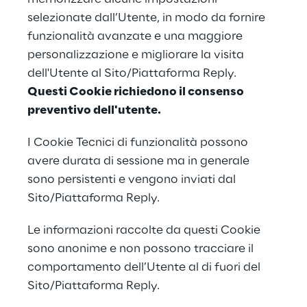
selezionate dall’Utente, in modo da fornire 
funzionalità avanzate e una maggiore 
personalizzazione e migliorare la visita 
dell'Utente al Sito/Piattaforma Reply. 
Questi Cookie richiedono il consenso 
preventivo dell'utente.
I Cookie Tecnici di funzionalità possono 
avere durata di sessione ma in generale 
sono persistenti e vengono inviati dal 
Sito/Piattaforma Reply.
Le informazioni raccolte da questi Cookie 
sono anonime e non possono tracciare il 
comportamento dell’Utente al di fuori del 
Sito/Piattaforma Reply.