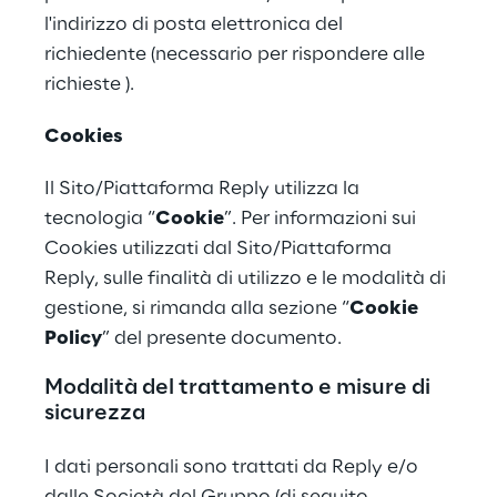
l'indirizzo di posta elettronica del 
richiedente (necessario per rispondere alle 
richieste ).
Cookies
Il Sito/Piattaforma Reply utilizza la 
tecnologia “
Cookie
”. Per informazioni sui 
Cookies utilizzati dal Sito/Piattaforma 
Reply, sulle finalità di utilizzo e le modalità di 
gestione, si rimanda alla sezione “
Cookie 
Policy
” del presente documento.
Modalità del trattamento e misure di 
sicurezza
I dati personali sono trattati da Reply e/o 
dalle Società del Gruppo (di seguito, 