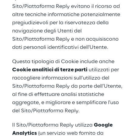
Sito/Piattaforma Reply evitano il ricorso ad 
altre tecniche informatiche potenzialmente 
pregiudizievoli per la riservatezza della 
navigazione degli Utenti del 
Sito/Piattaforma Reply e non acquisiscono 
dati personali identificativi dell'Utente.
Questa tipologia di Cookie include anche 
Cookie analitici di terze parti
 utilizzati per 
raccogliere informazioni sull’utilizzo del 
Sito/Piattaforma Reply da parte dell’Utente, 
al fine di effettuare analisi statistiche 
aggregate, e migliorare e semplificare l'uso 
del Sito/Piattaforma Reply.
Il Sito/Piattaforma Reply utilizza 
Google 
Analytics
 (un servizio web fornito da 