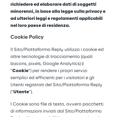
richiedere ed elaborare dati di soggetti 
minorenni, in base alla legge sulla privacy e 
ad ulteriori leggi e regolamenti applicabili 
nel loro paese di residenza.
Cookie Policy
Il Sito/Piattaforma Reply utilizza i cookie ed 
altre tecnologie di tracciamento (quali 
bacons, pixels, Google Analytics) (i 
“
Cookie
”) per rendere i propri servizi 
semplici ed efficienti per i visitatori e gli 
Utenti registrati del Sito/Piattaforma Reply 
(“
Utente
”).
I Cookie sono file di testo, ovvero pacchetti 
di informazioni inviati dal Sito/Piattaforma 