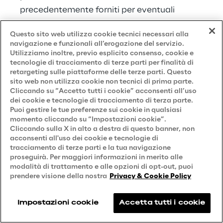
precedentemente forniti per eventuali 
categorie di Cookie.
Questo sito web utilizza cookie tecnici necessari alla
navigazione e funzionali all’erogazione del servizio.
Si ricorda che la modifica delle preferenze 
Utilizziamo inoltre, previo esplicito consenso, cookie e
dei Cookie non rimuoverà alcun Cookie 
tecnologie di tracciamento di terze parti per finalità di
retargeting sulle piattaforme delle terze parti. Questo
esistente dal browser, ma influenzerà solo il 
sito web non utilizza cookie non tecnici di prima parte.
modo in cui i Cookie verranno utilizzati in 
Cliccando su “Accetto tutti i cookie” acconsenti all’uso
futuro.
dei cookie e tecnologie di tracciamento di terza parte.
Puoi gestire le tue preferenze sui cookie in qualsiasi
momento cliccando su “Impostazioni cookie”.
Per mantenere un elenco il più accurato 
Cliccando sulla X in alto a destra di questo banner, non
possibile, il Sito/Piattaforma Reply viene 
acconsenti all'uso dei cookie e tecnologie di
tracciamento di terze parti e la tua navigazione
esaminato regolarmente con il nostro 
proseguirà. Per maggiori informazioni in merito alle
strumento di scansione dei cookie.
modalità di trattamento e alle opzioni di opt-out, puoi
prendere visione della nostra
Privacy & Cookie Policy
Impostazioni del browser
Impostazioni cookie
Accetta tutti i cookie
In ogni caso, l'Utente ha anche la possibilità 