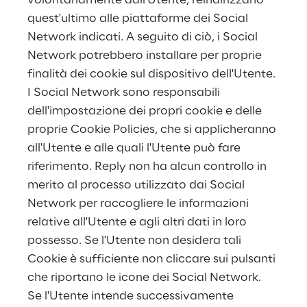
quest'ultimo alle piattaforme dei Social 
Network indicati. A seguito di ciò, i Social 
Network potrebbero installare per proprie 
finalità dei cookie sul dispositivo dell'Utente. 
I Social Network sono responsabili 
dell'impostazione dei propri cookie e delle 
proprie Cookie Policies, che si applicheranno 
all'Utente e alle quali l'Utente può fare 
riferimento. Reply non ha alcun controllo in 
merito al processo utilizzato dai Social 
Network per raccogliere le informazioni 
relative all'Utente e agli altri dati in loro 
possesso. Se l'Utente non desidera tali 
Cookie è sufficiente non cliccare sui pulsanti 
che riportano le icone dei Social Network. 
Se l'Utente intende successivamente 