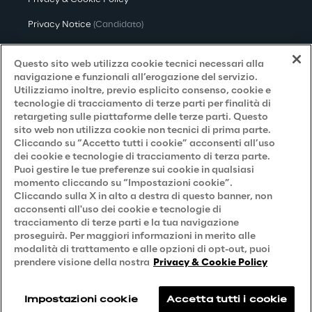
Privacy Notice
(Candidato)
Privacy Notice
(Cliente)
Questo sito web utilizza cookie tecnici necessari alla
Privacy Notice
(Fornitore)
navigazione e funzionali all’erogazione del servizio.
Utilizziamo inoltre, previo esplicito consenso, cookie e
Privacy Notice
(Marketing)
tecnologie di tracciamento di terze parti per finalità di
retargeting sulle piattaforme delle terze parti. Questo
Accessibilità
sito web non utilizza cookie non tecnici di prima parte.
Cliccando su “Accetto tutti i cookie” acconsenti all’uso
dei cookie e tecnologie di tracciamento di terza parte.
Puoi gestire le tue preferenze sui cookie in qualsiasi
Careers
momento cliccando su “Impostazioni cookie”.
Cliccando sulla X in alto a destra di questo banner, non
Contacts
acconsenti all'uso dei cookie e tecnologie di
tracciamento di terze parti e la tua navigazione
proseguirà. Per maggiori informazioni in merito alle
modalità di trattamento e alle opzioni di opt-out, puoi
prendere visione della nostra
Privacy & Cookie Policy
Impostazioni cookie
Accetta tutti i cookie
Reply © 2026