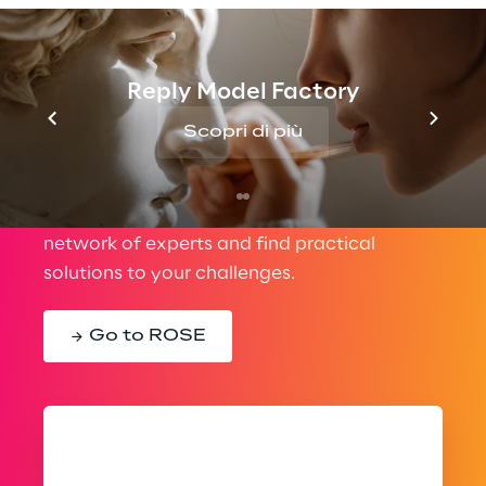
Reply Model Factory
The one click between a
Scopri di più
challenge and its solution
Gain expertise with Reply’s worldwide
network of experts and find practical
solutions to your challenges.
Go to ROSE