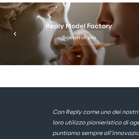
Generative AI
, GaliLEA supporta g
funzionalità chiave: 
l’automazione
e il recupero di dati (AI data retri
Reply Model Factory
magazzino e operatori logistici po
Scopri di più
l’assistente in linguaggio naturale
informazioni sul funzionamento de
eventuali criticità operative.
Con Reply come uno dei nostri p
loro utilizzo pionieristico di a
puntiamo sempre all’innovazion