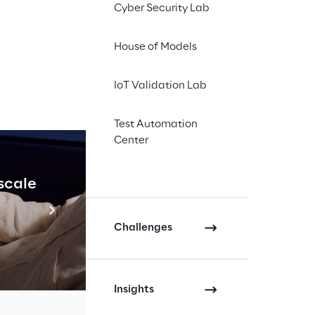
Cyber Security Lab
House of Models
l WMS e 
IoT Validation Lab
mazioni 
Test Automation
ssi.
Center
 scale
Industrial Agenti
Scopri di più
Challenges
à della supply chain globale, 
ento e nelle calzature sportive, 
Insights
gistics Reply
. Il primo traguardo 
ne di LEA Reply
, piattaforma 