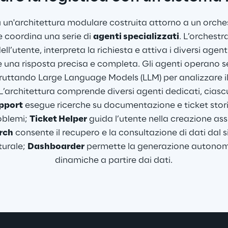
u un'architettura modulare costruita attorno a un orches
e coordina una serie di 
agenti specializzati
. L’orchestr
ll’utente, interpreta la richiesta e attiva i diversi agenti
re una risposta precisa e completa. Gli agenti operano
 sfruttando Large Language Models (LLM) per analizzare il
. L’architettura comprende diversi agenti dedicati, cias
pport
 esegue ricerche su documentazione e ticket stori
oblemi; 
Ticket Helper
 guida l’utente nella creazione assis
rch
 consente il recupero e la consultazione di dati dal 
urale; 
Dashboarder
 permette la generazione autono
dinamiche a partire dai dati.