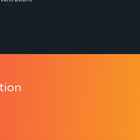
rventi esterni
tion
.