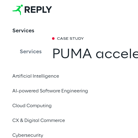
Services
CASE STUDY
PUMA acceler
Services
logistica co
Artificial Intelligence
La collaborazione tra
AI-powered Software Engineering
WMS e migliora l’esper
quotidiane.
Cloud Computing
CX & Digital Commerce
Cybersecurity