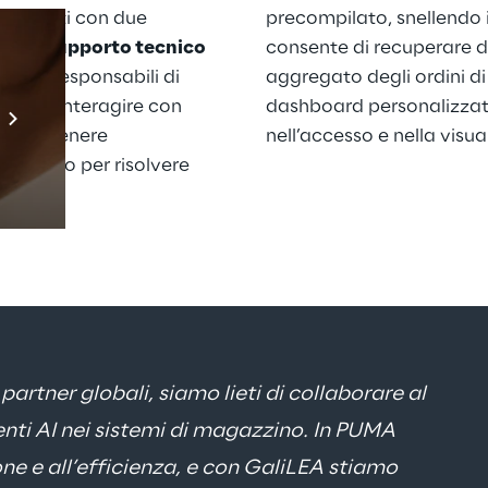
li utenti con due 
precompilato, snellendo il
 del supporto tecnico 
consente di recuperare da
eval)
. Responsabili di 
aggregato degli ordini di
Prebuilt AI Apps
ssono interagire con 
dashboard personalizzate
Scopri di più
 per ottenere 
nell’accesso e nella visua
l WMS o per risolvere 
artner globali, siamo lieti di collaborare al 
genti AI nei sistemi di magazzino. In PUMA 
e e all’efficienza, e con GaliLEA stiamo 