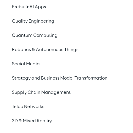
Prebuilt AI Apps
Quality Engineering
Quantum Computing
Robotics & Autonomous Things
Social Media
LA SOLUZIONE
Strategy and Business Model Transformation
GaliLEA per ottimiz
con il WMS
Supply Chain Management
Telco Networks
GaliLEA è stato introdotto per  re
3D & Mixed Reality
intuitivo l’accesso alle informazio
l’interazione con il WMS. Grazie ad