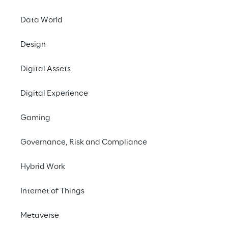
Data World
Design
Semplif
Digital Assets
velociz
Digital Experience
cri
Gaming
Governance, Risk and Compliance
SCENARIO
Hybrid Work
La trasformazione 
Internet of Things
logistica di PUMA
Metaverse