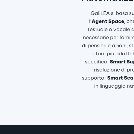
GaliLEA si basa s
l’
Agent Space
, ch
testuale o vocale de
necessarie per forni
di pensieri e azioni,
i tool più adatti
specifico: 
Smart Su
risoluzione di pr
supporto; 
Smart Sea
in linguaggio nat