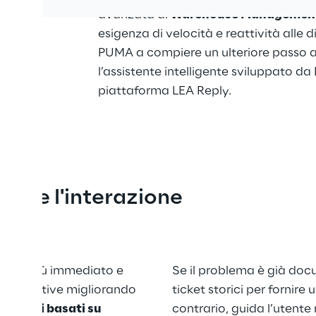
avanzata di 
Warehouse Management
esigenza di velocità e reattività alle
PUMA a compiere un ulteriore passo ava
l’assistente intelligente sviluppato da 
piattaforma LEA Reply.
zare l'interazione 
ndere più immediato e 
Se il problema è già doc
ni operative migliorando 
ticket storici per fornire
 
agenti basati su 
contrario, guida l’utente 