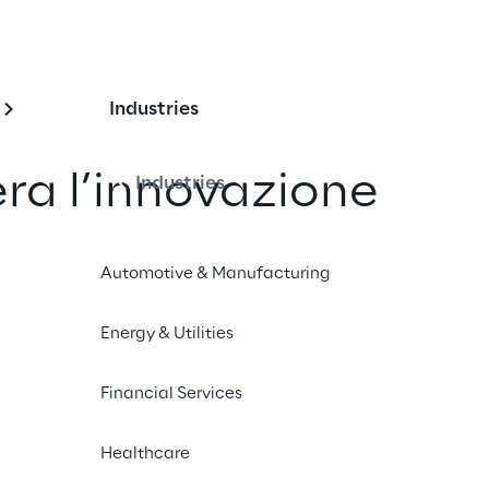
Industries
a l’innovazione 
Industries
n GaliLEA
Automotive & Manufacturing
 PUMA e Logistics Reply evolve il 
Energy & Utilities
ienza utente nelle attività logistiche 
Financial Services
Healthcare