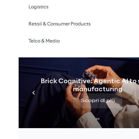
Logistics
LA SFIDA
Retail & Consumer Products
icare l’interazione con i
Telco & Media
zare il recupero di infor
tiche in ambienti comple
Brick Cognitive: Agentic AI to
manufacturing
Scopri di più
Per affrontare le crescenti complessit
PUMA
, leader mondiale nell’abbigliam
ha avviato una collaborazione con 
Lo
di questa partnership è stata 
l’adozio