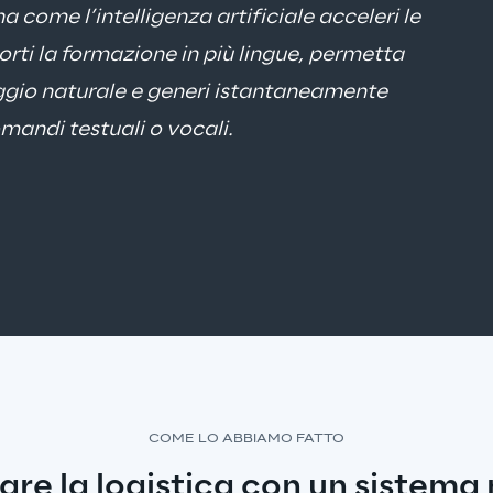
come l’intelligenza artificiale acceleri le 
rti la formazione in più lingue, permetta 
aggio naturale e generi istantaneamente 
andi testuali o vocali.
Thomas Liske - Vice President Logistics
COME LO ABBIAMO FATTO
re la logistica con un sistema