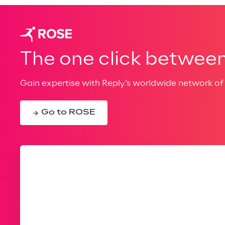
The one click between 
Gain expertise with Reply’s worldwide network of 
Go to ROSE