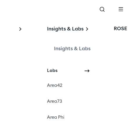
ROSE
Insights & Labs
ari
Insights & Labs
#cloudadoption
Labs
#sovereignty
#financialservices
Area42
Area73
Area Phi