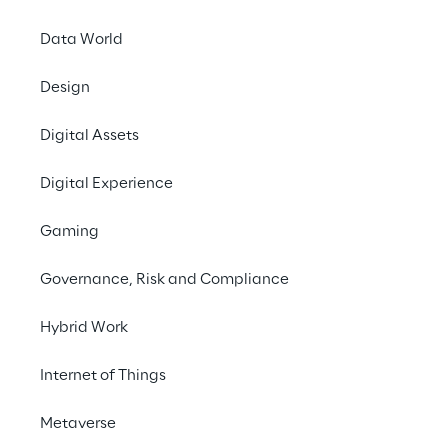
Data World
Design
Focus sulla sovrani
Digital Assets
Da anni Reply supporta il percorso
Digital Experience
settore finanziario europeo. Con la
report “Cloud in Financial Services
Gaming
contesto in cui regole, priorità str
operativi stanno cambiando rapida
Governance, Risk and Compliance
finanziarie ricorrono sempre più a
Hybrid Work
applicazioni business-critical.
Internet of Things
Metaverse