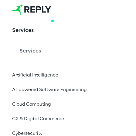
RESEARCH
Services
Sovereign Clo
Services
Come le istituzioni f
le proprie strategie 
Artificial Intelligence
nuove regole, dinami
AI-powered Software Engineering
attenzione al tema del
insight della terza ed
Cloud Computing
Services”.
CX & Digital Commerce
Scarica il report
Cybersecurity