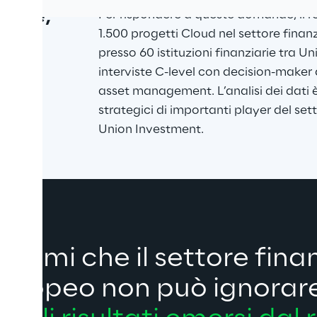
uale, 
Per rispondere a queste domande, il repo
1.500 progetti Cloud nel settore finan
re e 
presso 60 istituzioni finanziarie tra 
interviste C-level con decision-maker
asset management. L’analisi dei dati è 
strategici di importanti player del set
Union Investment.
 temi che il settore finan
uropeo non può ignorar