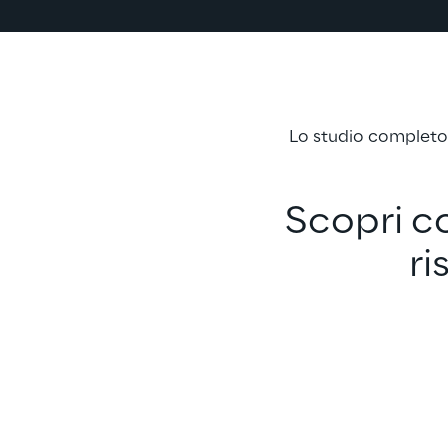
Lo studio completo r
Scopri co
ri