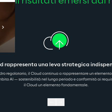
ipali 
risultati 
emersi dal 
Prebuilt AI Apps
Scopri di più
ud rappresenta una leva strategica indispe
dro regolatorio, il Cloud continua a rappresentare un elemento 
bito AI — sostenibilità nel lungo periodo e conformità ai requis
il Cloud un elemento fondamentale.