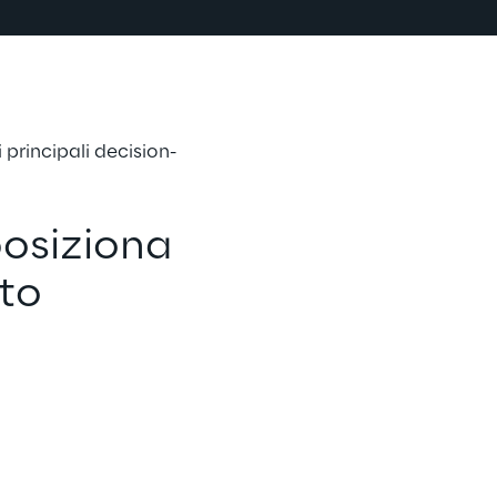
 principali decision-
posiziona 
ato