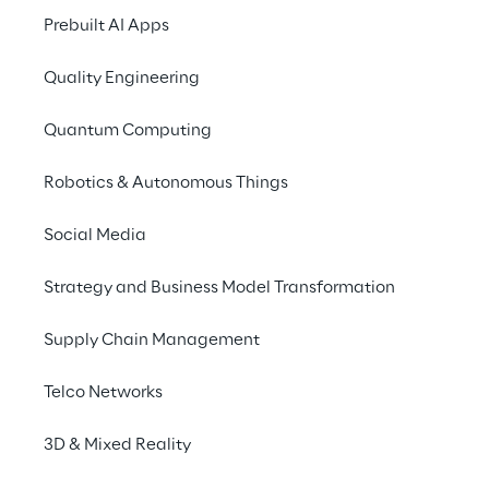
Esperienza progett
Prebuilt AI Apps
prospettive di setto
Quality Engineering
analisi mirate
Quantum Computing
Robotics & Autonomous Things
Social Media
Strategy and Business Model Transformation
Supply Chain Management
Cinque
Telco Networks
e
3D & Mixed Reality