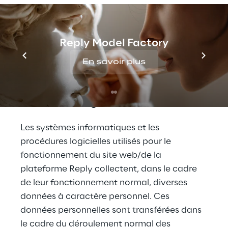
Reply, comme décrit ci-dessous.
Le contrôleur de données (ou l'entreprise 
Reply Model Factory
couverte) est Reply S.p.A. (siège social : 
Corso Francia 110, Torino - Italie)
En savoir plus
Types de données traitées
Données de navigation
Les systèmes informatiques et les 
procédures logicielles utilisés pour le 
fonctionnement du site web/de la 
plateforme Reply collectent, dans le cadre 
de leur fonctionnement normal, diverses 
données à caractère personnel. Ces 
données personnelles sont transférées dans 
le cadre du déroulement normal des 