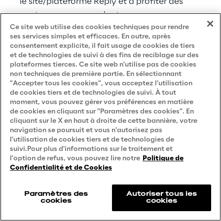
le site/plateforme Reply et à profiter des 
contenus correspondants :
Ce site web utilise des cookies techniques pour rendre
ses services simples et efficaces. En outre, après
en cliquant sur X en haut à droite de la 
consentement explicite, il fait usage de cookies de tiers
bannière Cookie;
et de technologies de suivi à des fins de reciblage sur des
plateformes tierces. Ce site web n'utilise pas de cookies
via des modifications des paramètres 
non techniques de première partie. En sélectionnant
"Accepter tous les cookies", vous acceptez l'utilisation
de la section Préférences des cookies 
de cookies tiers et de technologies de suivi. À tout
(voir la section ci-dessous pour plus 
moment, vous pouvez gérer vos préférences en matière
d'informations);
de cookies en cliquant sur "Paramètres des cookies". En
cliquant sur le X en haut à droite de cette bannière, votre
via les paramètres spécifiques du 
navigation se poursuit et vous n'autorisez pas
navigateur utilisé pour naviguer sur le 
l'utilisation de cookies tiers et de technologies de
suivi.Pour plus d'informations sur le traitement et
site/plateforme Reply (voir la section ci-
l'option de refus, vous pouvez lire notre
Politique de
dessous pour plus d'informations);
Confidentialité et de Cookies
Veuillez noter que certaines zones ou 
Paramètres des
Autoriser tous les
fonctionnalités du site web/de la plateforme 
cookies
cookies
Reply dépendent de l'utilisation de cookies, 