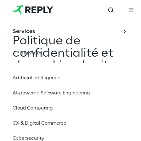
Services
Politique de 
confidentialité et 
Services
de cookies du site 
web/plateforme 
Artificial Intelligence
Reply
AI-powered Software Engineering
Cloud Computing
Dernière mise à jour : Octobre 2022
CX & Digital Commerce
Cybersecurity