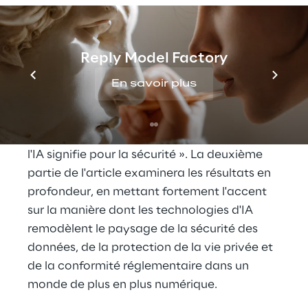
Afin d'explorer l'impact significatif de l'IA sur 
la protection et la confidentialité des 
Reply Model Factory
données, la première section de cet article a 
été entièrement conçue à l'aide d'outils d'IA. 
En savoir plus
Ce qui suit est une transcription exacte du 
contenu généré par l'IA, basée sur une 
simple invite : « Analysons avec l'IA ce que 
l'IA signifie pour la sécurité ». La deuxième 
partie de l'article examinera les résultats en 
profondeur, en mettant fortement l'accent 
sur la manière dont les technologies d'IA 
remodèlent le paysage de la sécurité des 
données, de la protection de la vie privée et 
de la conformité réglementaire dans un 
monde de plus en plus numérique.