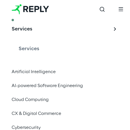
ARTICLE
Services
Le double visage 
de l'intelligence 
Services
artificielle en 
matière de 
Artificial Intelligence
protection des 
AI-powered Software Engineering
données et de 
confidentialité
Cloud Computing
CX & Digital Commerce
Cybersecurity