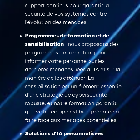
support continus pour garantir la 
sécurité de vos systèmes contre 
l'évolution des menaces.
Programmes de formation et de 
sensibilisation
: nous proposons des 
programmes de formation pour 
informer votre personnel sur les 
dernières menaces liées à l'IA et sur la 
manière de les atténuer. La 
sensibilisation est un élément essentiel 
d'une stratégie de cybersécurité 
robuste, et notre formation garantit 
que votre équipe est bien préparée à 
faire face aux menaces potentielles
.
Solutions d'IA personnalisées
: 