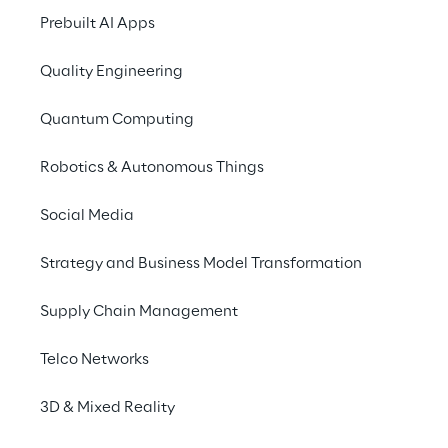
Prebuilt AI Apps
INDEX
Quality Engineering
L'IA : une aubaine et un fléau
Quantum Computing
Un aperçu de ce que l'IA a généré pour nous
Robotics & Autonomous Things
Social Media
Sécurité pour l'IA
Strategy and Business Model Transformation
L'IA au service de la sécurité
Supply Chain Management
Telco Networks
UNE PRÉSENTATION
Que signifie l'IA pour la 
3D & Mixed Reality
sécurité ?