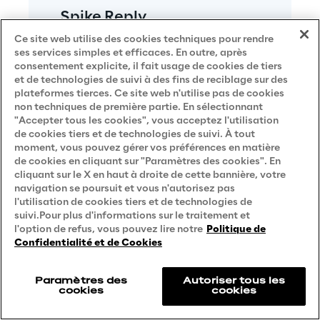
Spike Reply
Ce site web utilise des cookies techniques pour rendre
ses services simples et efficaces. En outre, après
consentement explicite, il fait usage de cookies de tiers
et de technologies de suivi à des fins de reciblage sur des
plateformes tierces. Ce site web n'utilise pas de cookies
non techniques de première partie. En sélectionnant
"Accepter tous les cookies", vous acceptez l'utilisation
de cookies tiers et de technologies de suivi. À tout
Spike Reply se spécialise dans le 
moment, vous pouvez gérer vos préférences en matière
conseil en sécurité, l'intégration de 
de cookies en cliquant sur "Paramètres des cookies". En
systèmes et les opérations de sécurité 
cliquant sur le X en haut à droite de cette bannière, votre
navigation se poursuit et vous n'autorisez pas
et soutient ses clients depuis le 
l'utilisation de cookies tiers et de technologies de
développement de programmes de 
suivi.Pour plus d'informations sur le traitement et
gestion des risques alignés sur les 
l'option de refus, vous pouvez lire notre
Politique de
objectifs stratégiques de l'entreprise, 
Confidentialité et de Cookies
jusqu'à la planification, la conception 
et la mise en œuvre de toutes les 
Paramètres des
Autoriser tous les
mesures technologiques et 
cookies
cookies
organisationnelles correspondantes. 