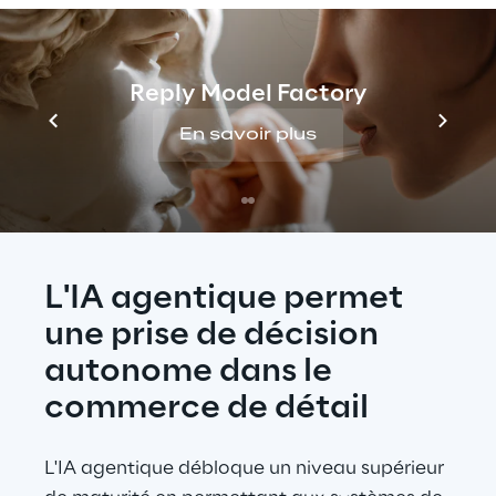
frameworks (ou briques) d’IA sont conçus 
pour s’intégrer à des environnements 
complexes existants, afin d’améliorer les 
Reply Model Factory
capacités sans remplacer l’ensemble de 
En savoir plus
l’infrastructure en place.
L'IA agentique permet 
une prise de décision 
autonome dans le 
commerce de détail
L'IA agentique débloque un niveau supérieur 