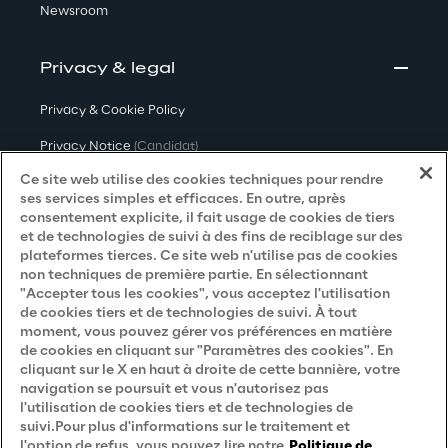
Newsroom
Privacy & legal
Privacy & Cookie Policy
Privacy Notice
(Candidat)
Ce site web utilise des cookies techniques pour rendre
Privacy Notice
(Client)
ses services simples et efficaces. En outre, après
consentement explicite, il fait usage de cookies de tiers
Privacy Notice
(Fournisseur)
et de technologies de suivi à des fins de reciblage sur des
Privacy Notice
(Marketing)
plateformes tierces. Ce site web n'utilise pas de cookies
non techniques de première partie. En sélectionnant
Accessibility Statement
"Accepter tous les cookies", vous acceptez l'utilisation
de cookies tiers et de technologies de suivi. À tout
moment, vous pouvez gérer vos préférences en matière
de cookies en cliquant sur "Paramètres des cookies". En
Careers
cliquant sur le X en haut à droite de cette bannière, votre
navigation se poursuit et vous n'autorisez pas
l'utilisation de cookies tiers et de technologies de
Contacts
suivi.Pour plus d'informations sur le traitement et
l'option de refus, vous pouvez lire notre
Politique de