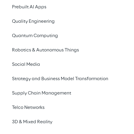
qui met Microsoft Copilot et Azure
Prebuilt AI Apps
Open AI à l'épreuve dans le cadre
d'une mission de voyage dans le
Quality Engineering
temps passionnante.
Découvrez-en plus
Quantum Computing
Robotics & Autonomous Things
INDEX
Social Media
Créez des expériences hybrides
Strategy and Business Model Transformation
Supply Chain Management
Automatisez les processus de votre entreprise
Telco Networks
3D & Mixed Reality