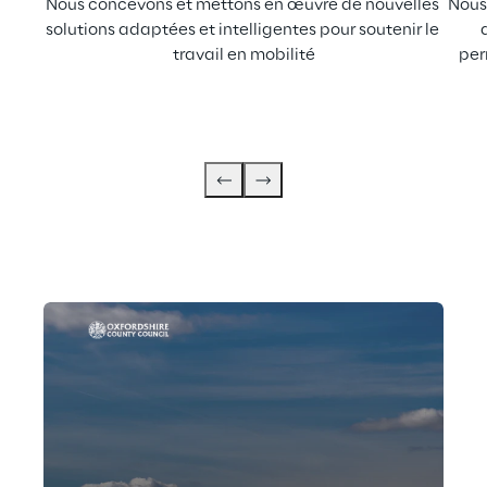
Nous concevons et mettons en œuvre de nouvelles 
Nous 
solutions adaptées et intelligentes pour soutenir le 
travail en mobilité
per