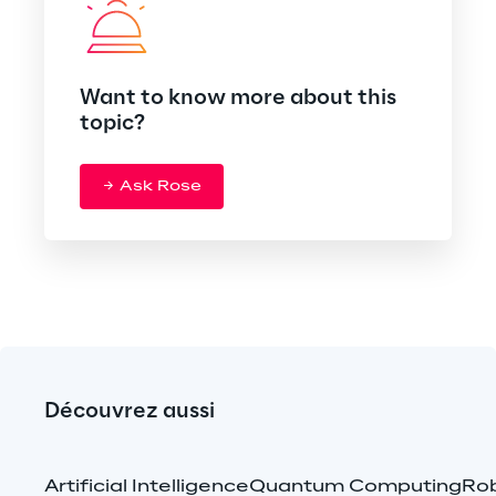
Want to know more about this
topic?
Ask Rose
Découvrez aussi
Artificial Intelligence
Quantum Computing
Rob