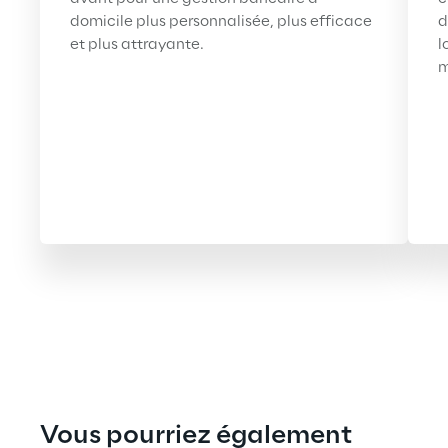
domicile plus personnalisée, plus efficace 
d
et plus attrayante.
l
m
Vous pourriez également 