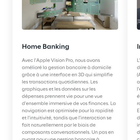
Home Banking
Avec l'Apple Vision Pro, nous avons 
L
amélioré la gestion bancaire à domicile 
d
grâce à une interface en 3D qui simplifie 
(
les transactions quotidiennes. Les 
a
graphiques et les données sur les 
l
dépenses prennent vie pour une vue 
é
d'ensemble immersive de vos finances. La 
r
navigation est optimisée pour la rapidité 
E
et l'intuitivité, tandis que l'interaction se 
d
fait naturellement par le biais de 
i
composants conversationnels. Un pas en 
d
avant pour une gestion bancaire à 
c