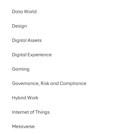
Vision Pro avec l'assistance de Reply, pour 
avoir un aperçu de la prochaine génération 
Data World
d'informatique spatiale.
Design
Réservez votre session
Digital Assets
Digital Experience
#Spatial Computing
#Apple Vision Pro
Gaming
Governance, Risk and Compliance
Hybrid Work
Combiner le contenu 
Internet of Things
numérique à votre 
espace physique
Metaverse