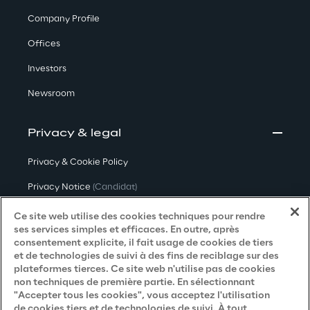
Company Profile
Offices
Investors
Newsroom
Privacy & legal
Privacy & Cookie Policy
Privacy Notice
(Candidat)
Privacy Notice
(Client)
Ce site web utilise des cookies techniques pour rendre
ses services simples et efficaces. En outre, après
Privacy Notice
(Fournisseur)
consentement explicite, il fait usage de cookies de tiers
et de technologies de suivi à des fins de reciblage sur des
Privacy Notice
(Marketing)
plateformes tierces. Ce site web n'utilise pas de cookies
non techniques de première partie. En sélectionnant
Accessibility Statement
"Accepter tous les cookies", vous acceptez l'utilisation
de cookies tiers et de technologies de suivi. À tout