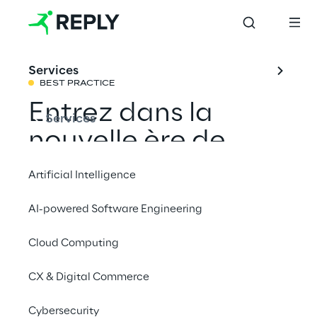
Services
BEST PRACTICE
Entrez dans la 
Services
nouvelle ère de 
l'informatique 
Artificial Intelligence
spatiale avec 
AI-powered Software Engineering
Apple Vision Pro et 
Cloud Computing
Reply
CX & Digital Commerce
Explorez les scénarios d'application Apple 
Cybersecurity