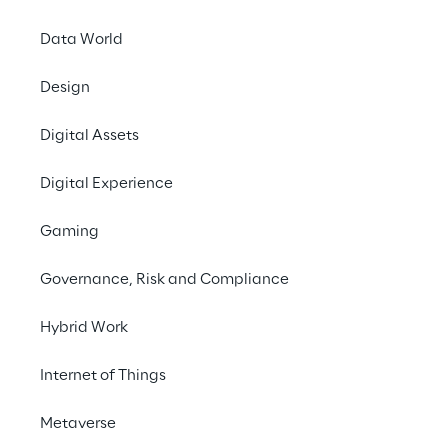
Data World
Design
Rendre 
Digital Assets
accessible
Digital Experience
large, e
Gaming
Governance, Risk and Compliance
Hybrid Work
L'IDÉE
Internet of Things
Pensée libérale. Di
actuel.
Metaverse