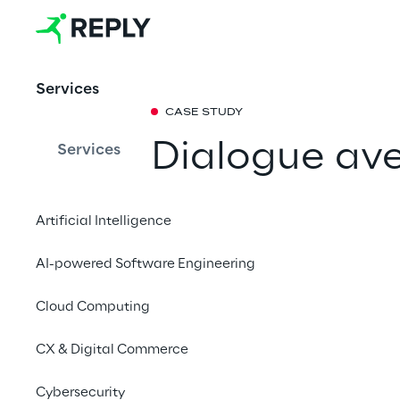
Services
CASE STUDY
Dialogue ave
Services
l'intelligence 
Artificial Intelligence
Comment nous avons t
AI-powered Software Engineering
l'économiste Luigi Ei
accessible à tous grâce
Cloud Computing
CX & Digital Commerce
Entretien avec L
Cybersecurity