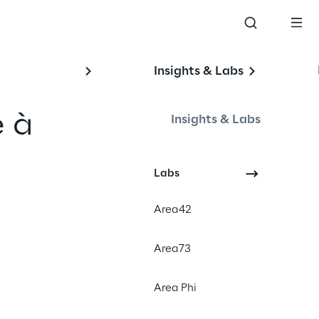
Insights & Labs
 à 
Insights & Labs
Labs
#Digital Human
Area42
#Artificial Intelligence
#Knowledge management
Area73
Area Phi