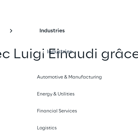
Industries
c Luigi Einaudi grâce
Industries
artificielle
Automotive & Manufacturing
ransformé l'héritage culturel de 
Energy & Utilities
naudi en une expérience interactive 
 à l'intelligence artificielle.
Financial Services
uigi Einaudi
Logistics