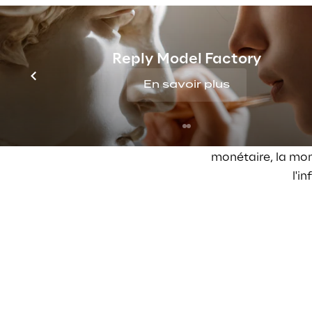
dimensions fondame
avons ainsi créé un
seulement reproduit 
Reply Model Factory
la capacité de répo
En savoir plus
En utilisant la voix
sujets présents dans
monétaire, la monn
l'i