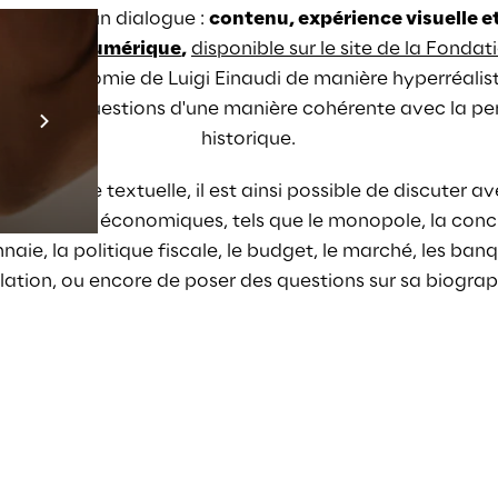
ntales d'un dialogue :
contenu, expérience visuelle e
humain numérique
,
disponible sur le site de la Fondat
la physionomie de Luigi Einaudi de manière hyperréaliste
Prebuilt AI Apps
ndre aux questions d'une manière cohérente avec
 la p
En savoir plus
historique.
 ou la forme textuelle, il est ainsi possible de discuter a
 ses textes économiques, tels que le monopole, la concu
aie, la politique fiscale, le budget, le marché, les banq
nflation, ou encore de poser des questions sur sa biograp