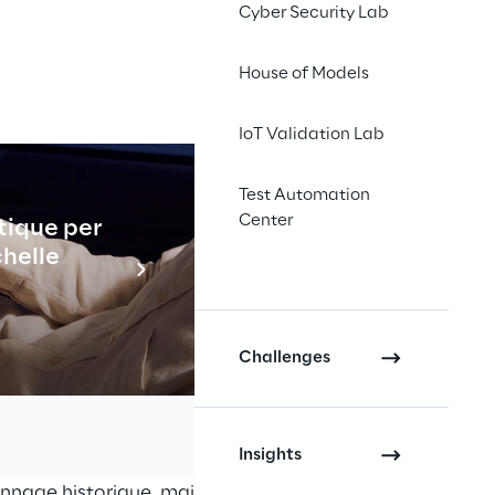
Cyber Security Lab
House of Models
IoT Validation Lab
Einaudi 
us en plus 
Test Automation
sique et 
Center
tique per
Industrial
chelle
En savo
Challenges
 dans les archives de la Fondation 
Insights
écieuse non seulement pour 
nnage historique, mais 