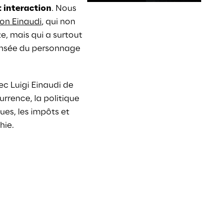
t
interaction
. 
Nous 
ion Einaudi
, qui non 
, mais qui a surtout 
ensée du personnage 
vec Luigi Einaudi de 
rrence, la politique 
ues, les impôts et 
hie.