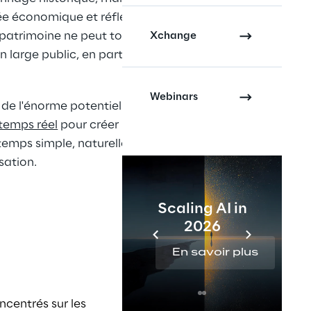
 économique et réfléchir aux 
 patrimoine ne peut toutefois pas 
Xchange
 large public, en particulier aux 
Webinars
 de l'énorme potentiel de 
temps réel
 pour créer une 
emps simple, naturelle et 
sation.
Scaling AI in
2026
En savoir plus
centrés sur les 