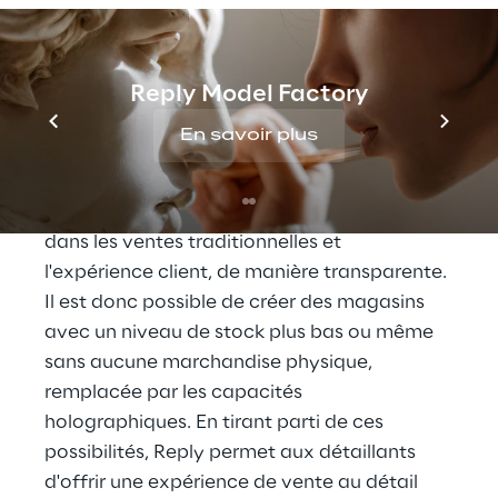
l'utilisation de la visualisation holographique 
pour les vêtements et une expérience de 
vente mobile au sein de l'application 
Reply Model Factory
clienteling.
En savoir plus
Cet environnement totalement nouveau 
pour les magasins physiques permet 
d'intégrer les processus de " Make to Order " 
dans les ventes traditionnelles et 
l'expérience client, de manière transparente. 
Il est donc possible de créer des magasins 
avec un niveau de stock plus bas ou même 
sans aucune marchandise physique, 
remplacée par les capacités 
holographiques. En tirant parti de ces 
possibilités, Reply permet aux détaillants 
d'offrir une expérience de vente au détail 