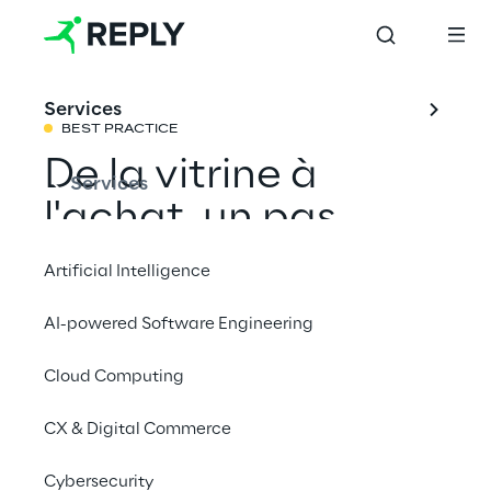
Services
BEST PRACTICE
De la vitrine à 
Services
l'achat, un pas 
dans le futur du 
Artificial Intelligence
shopping
AI-powered Software Engineering
Cloud Computing
Découvrez l'expérience futuriste des 
boutiques éphémères holographiques.
CX & Digital Commerce
Cybersecurity