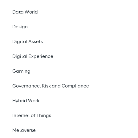
#Holographic technology
Data World
#3D platform
#Omnichannel retail
Design
Digital Assets
Digital Experience
Imaginez une expérience 
Gaming
captivante pour vos 
clients, où la technologie 
Governance, Risk and Compliance
holographique occupe le 
Hybrid Work
devant de la scène, leur 
Internet of Things
permettant de 
personnaliser les 
Metaverse