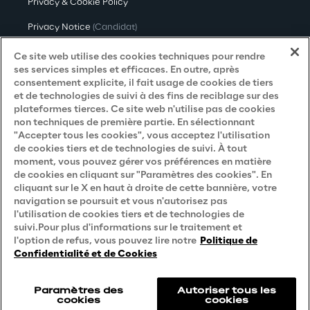
Privacy & Cookie Policy
Privacy Notice
(Candidat)
Privacy Notice
(Client)
Ce site web utilise des cookies techniques pour rendre
ses services simples et efficaces. En outre, après
Privacy Notice
(Fournisseur)
consentement explicite, il fait usage de cookies de tiers
et de technologies de suivi à des fins de reciblage sur des
Privacy Notice
(Marketing)
plateformes tierces. Ce site web n'utilise pas de cookies
non techniques de première partie. En sélectionnant
Accessibility Statement
"Accepter tous les cookies", vous acceptez l'utilisation
de cookies tiers et de technologies de suivi. À tout
moment, vous pouvez gérer vos préférences en matière
de cookies en cliquant sur "Paramètres des cookies". En
Careers
cliquant sur le X en haut à droite de cette bannière, votre
navigation se poursuit et vous n'autorisez pas
Contacts
l'utilisation de cookies tiers et de technologies de
suivi.Pour plus d'informations sur le traitement et
l'option de refus, vous pouvez lire notre
Politique de
Confidentialité et de Cookies
Paramètres des
Autoriser tous les
cookies
cookies
Reply © 2026