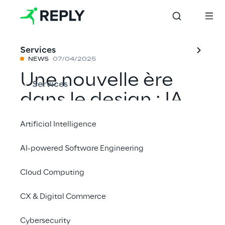
Services
NEWS
07/04/2025
Une nouvelle ère 
Services
dans le design : IA 
générative et 
Artificial Intelligence
synergie créative 
AI-powered Software Engineering
interdisciplinaire 
Cloud Computing
entre Reply, ACPV 
ARCHITECTS et 
CX & Digital Commerce
Marazzi
Cybersecurity