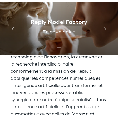
maintenant la réalisation d'une production 
spéciale de 
marbres générés
, de grandes 
dalles en grès destinées à configurer 
Reply Model Factory
certains espaces du nouveau siège de Reply 
à Turin, dans l'ancienne Caserma De Sonnaz, 
En savoir plus
conçue par Reply et ACPV ARCHITECTS.
"Nous avions pour objectif d'intégrer la 
technologie de l'innovation, la créativité et 
la recherche interdisciplinaire, 
conformément à la mission de Reply : 
appliquer les compétences numériques et 
l'intelligence artificielle pour transformer et 
innover dans les processus établis. La 
synergie entre notre équipe spécialisée dans 
l'intelligence artificielle et l'apprentissage 
automatique avec celles de Marazzi et 