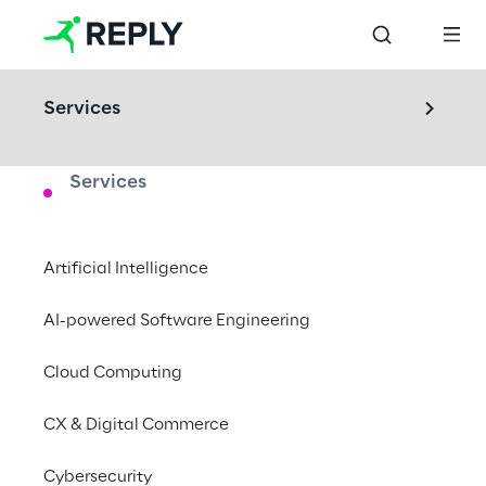
Services
Services
LABS
IoT Validation Lab
Artificial Intelligence
Visitez notre 
IoT Validation Lab
 et 
AI-powered Software Engineering
découvrez comment construire ou tester la 
Cloud Computing
solution interconnectée que vous 
recherchez.
CX & Digital Commerce
Turin, Italie
Cybersecurity