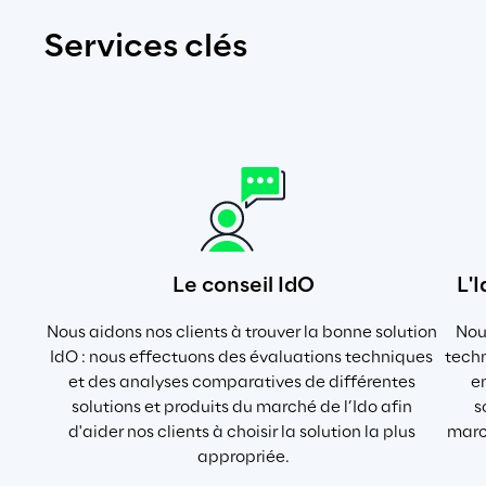
Services clés
Le conseil IdO
L'
Nous aidons nos clients à trouver la bonne solution 
Nous
IdO : nous effectuons des évaluations techniques 
techn
et des analyses comparatives de différentes 
e
solutions et produits du marché de l’Ido afin 
s
d'aider nos clients à choisir la solution la plus 
marc
appropriée.