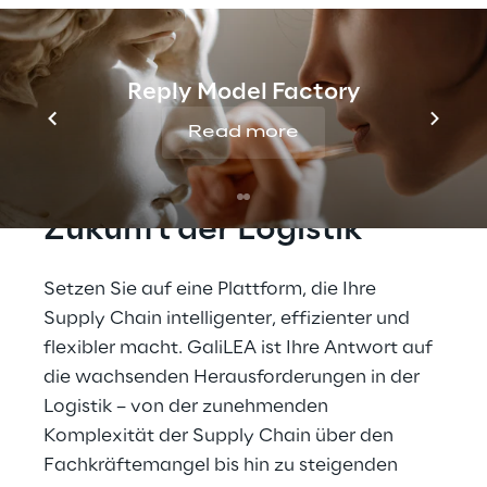
Management am Stand 4B52 von Logistics
Reply in Halle 4. Von der Echtzeit-
Datenanalyse bis hin zur Automatisierung
von Aufgaben – GaliLEA setzt neue
Reply Model Factory
Maßstäbe in der Lagerlogistik.
Read more
Mit GaliLEA in die 
Zukunft der Logistik
Setzen Sie auf eine Plattform, die Ihre 
Supply Chain intelligenter, effizienter und 
flexibler macht. GaliLEA ist Ihre Antwort auf 
die wachsenden Herausforderungen in der 
Logistik – von der zunehmenden 
Komplexität der Supply Chain über den 
Fachkräftemangel bis hin zu steigenden 