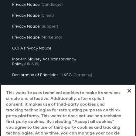
Privacy Notice
(Candidate)
Privacy Notice
(Client)
Privacy Notice
(Supplier)
Privacy Notice
(Marketing)
CCPA Privacy Notice
Modern Slavery Act Transparency
Policy
(UK & IR)
Declaration of Principles - LKSG
(Germany)
Approach to UK Taxation
This website uses technical cookies to make its services
Accessibility Statement
simple and effective. Additionally, after explicit
consent, it makes use of third-party cookies and
Do Not Sell/Share My Personal Information
tracking technologies for retargeting purposes on third-
party platforms. This website does not use non-technical
first-party cookies. By selecting “Accept all cookies”
you agree to the use of third-party cookies and tracking
Careers
technologies. At any time, you can manage your cookie