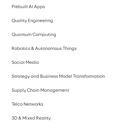
Prebuilt AI Apps
Quality Engineering
Quantum Computing
Robotics & Autonomous Things
Social Media
Info
Strategy and Business Model Transformation
March 11 – 13, 2025
Stuttgart
Supply Chain Management
Deutsch/Englisch
Telco Networks
3D & Mixed Reality
Erleben Sie die Zukunft des Warehouse