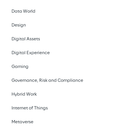
Data World
LIVE
Design
KI trifft WMS-
Effizienz: Erleben
Digital Assets
Sie GaliLEA auf der
Digital Experience
LogiMAT 2025
Gaming
Governance, Risk and Compliance
Hybrid Work
Internet of Things
Metaverse