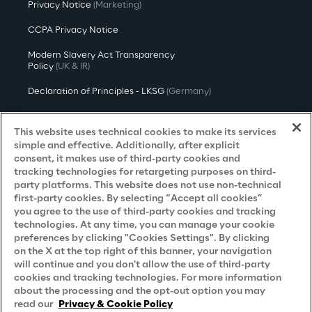
Privacy Notice
(Marketing)
CCPA Privacy Notice
Modern Slavery Act Transparency
Policy
(UK & IR)
Declaration of Principles - LKSG
(Germany)
Approach to UK Taxation
This website uses technical cookies to make its services
Accessibility Statement
simple and effective. Additionally, after explicit
consent, it makes use of third-party cookies and
Do Not Sell/Share My Personal Information
tracking technologies for retargeting purposes on third-
party platforms. This website does not use non-technical
first-party cookies. By selecting “Accept all cookies”
you agree to the use of third-party cookies and tracking
Careers
technologies. At any time, you can manage your cookie
preferences by clicking "Cookies Settings". By clicking
Contacts
on the X at the top right of this banner, your navigation
will continue and you don't allow the use of third-party
cookies and tracking technologies. For more information
about the processing and the opt-out option you may
read our
Privacy & Cookie Policy