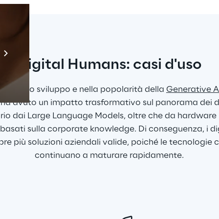
Prebuilt AI Apps
Scopri di più
Digital Humans: casi d'uso
ta nello sviluppo e nella popolarità della 
Generative A
ha avuto un impatto trasformativo sul panorama dei di
rio dai Large Language Models, oltre che da hardware po
i basati sulla corporate knowledge. Di conseguenza, i d
e più soluzioni aziendali valide, poiché le tecnologie c
continuano a maturare rapidamente.