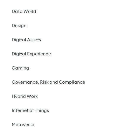
I Digita
Data World
La convergenza dei p
Design
computer vision e ne
AI consentono ai Dig
Digital Assets
essi e successiva
comprendere modelli 
Digital Experience
tempo, 
Gaming
Governance, Risk and Compliance
Un'occhiata 
Hybrid Work
dietro le quinte di 
Internet of Things
un Digital Human
Metaverse
La creazione di un 
digital human