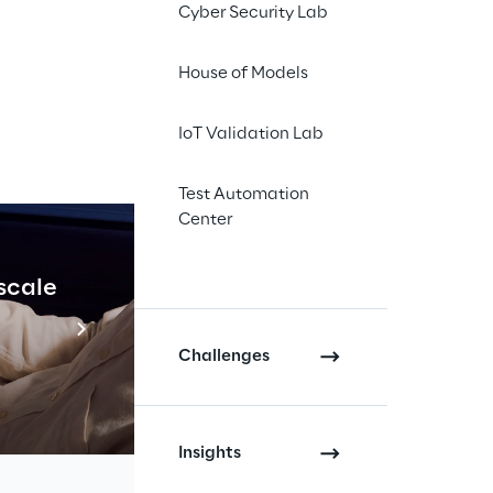
Cyber Security Lab
asseggera
House of Models
ge processing, nella 
o oggi. I sistemi di 
IoT Validation Lab
di dati, imparare da 
onsentono loro di 
Test Automation
loro prestazioni nel 
Center
endali.
 scale
Industrial Agenti
Scopri di più
Challenges
listici
Insights