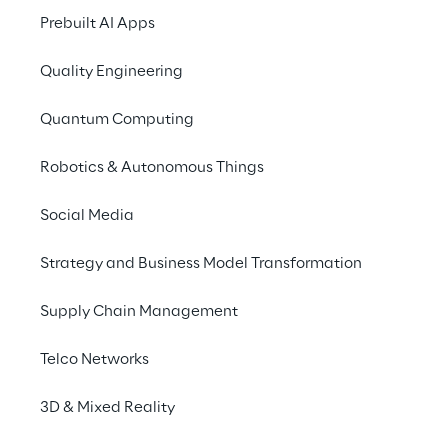
è un processo complesso che 
Prebuilt AI Apps
richiede l'integrazione di più 
Quality Engineering
tecnologie e competenze, come 
la modellazione 3D, 
Quantum Computing
l’animazione, l’intelligenza 
artificiale e il machine learning. 
Robotics & Autonomous Things
Questi elementi funzionano in 
modo coerente per generare 
Social Media
un’interazione realistica con i 
Strategy and Business Model Transformation
Digital Humans. Sfruttando 
queste tecnologie integrate, gli 
Supply Chain Management
utenti possono vivere esperienze 
immersive in 3D e realtà virtuale 
Telco Networks
con la massima semplicità.
3D & Mixed Reality