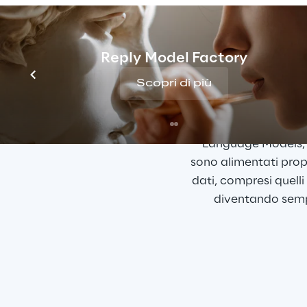
Reply Model Factory
Scopri di più
La recente impenna
Language Models, 
sono alimentati prop
dati, compresi quell
diventando sempr