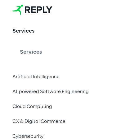
AI-powered 
Services
Services
Dal progresso tecnolo
scopri come sfruttare
Artificial Intelligence
potenziati dall'AI per
customer engagement
AI-powered Software Engineering
Cloud Computing
CX & Digital Commerce
Cybersecurity