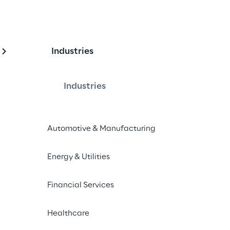
Digital Humans
Industries
Industries
gico verso interazioni coinvolgenti: 
 il potenziale dei Digital Humans 
Automotive & Manufacturing
 soluzioni di business innovative ed un 
 su misura.
Energy & Utilities
Financial Services
Healthcare