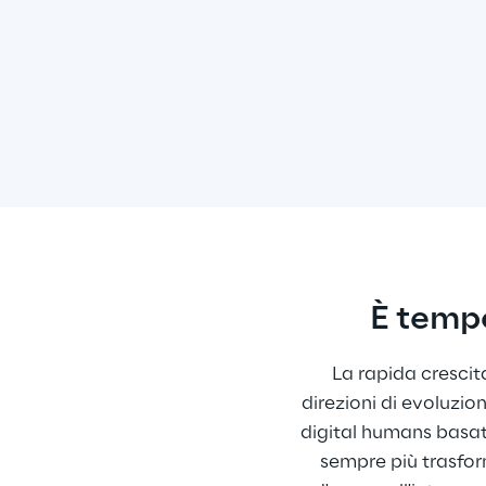
È tempo
La rapida crescit
direzioni di evoluzio
digital humans basati
sempre più trasform