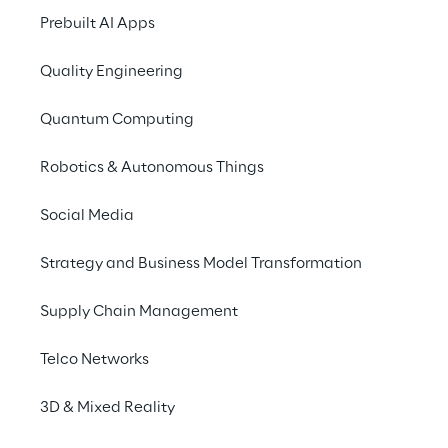
Prebuilt AI Apps
Quality Engineering
Quantum Computing
SCENARIO
Il bisogno di una ge
Robotics & Autonomous Things
robot più intuitiva
Social Media
Il 
Robotics Lab di Intesa Sanpaol
Strategy and Business Model Transformation
dedica all'innovazione nella robotic
Supply Chain Management
sviluppando soluzioni avanzate per
della vita e affrontare sfide in dive
Telco Networks
ambito, ha intrapreso un ambizios
una 
robot farm
 capace di gestir
3D & Mixed Reality
semplice un numero sempre cresce