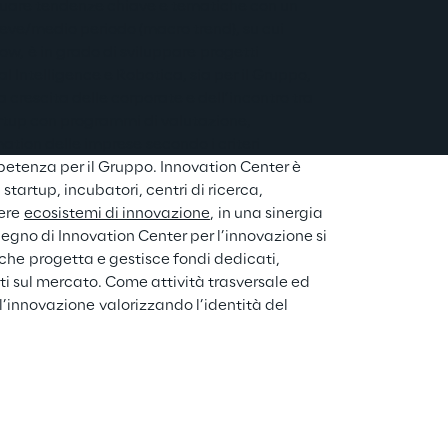
duare tendenze chiave e tematiche con un 
reve/medio periodo (macro trend), su cui 
ow, è in grado di sviluppare progetti 
l Intelligence e Robotica, sia per il Gruppo, 
la crescita delle corporate e dell’incontro tra 
rtup
 con programmi di valutazione, 
mation
 delle imprese secondo i criteri 
mpetenza per il Gruppo. Innovation Center è 
startup, incubatori, centri di ricerca, 
ere 
ecosistemi di innovazione
, in una sinergia 
pegno di Innovation Center per l’innovazione si 
che progetta e gestisce fondi dedicati, 
i sul mercato. Come attività trasversale ed 
’innovazione valorizzando l’identità del 