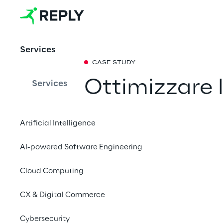
Services
CASE STUDY
Ottimizzare l
Services
umanoidi per
Artificial Intelligence
emotivo
AI-powered Software Engineering
In collaborazione con
Cloud Computing
Innovation Center ed 
creato una piattaform
CX & Digital Commerce
soluzioni di robotica
Cybersecurity