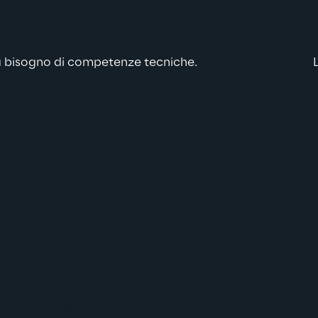
za bisogno di competenze tecniche.  
aolo dedicata all’innovazione di frontiera, 
zioni tecnologiche, processi e modelli di 
, secondo gli obiettivi globali (SDGs) definiti 