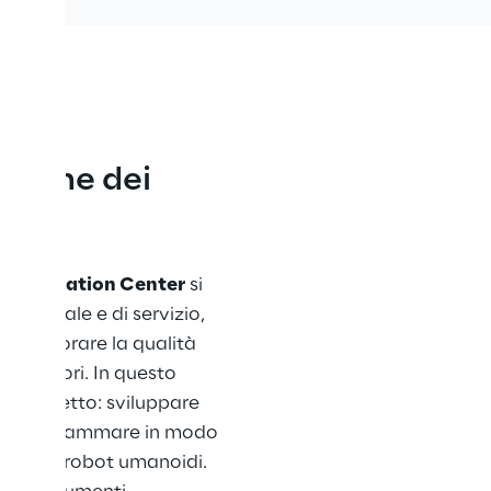
stione dei 
o Innovation Center
 si 
a sociale e di servizio, 
 migliorare la qualità 
rsi settori. In questo 
o progetto: sviluppare 
e e programmare in modo 
nte di robot umanoidi. 