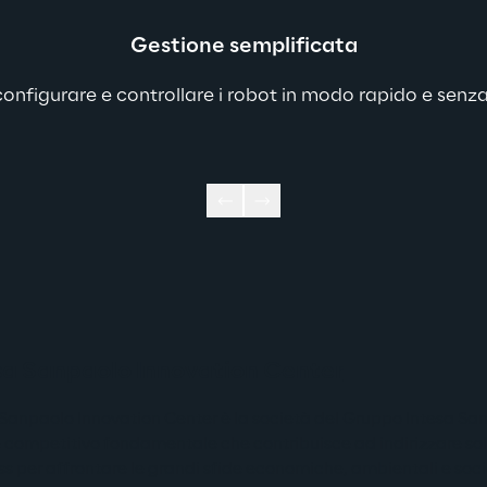
Gestione semplificata
i configurare e controllare i robot in modo rapido e sen
sa Sanpaolo Innovation Center
 Sanpaolo Innovation Center è la società del Gruppo Intesa Sanp
e competitivo fondamentale che contribuisce ad indirizzare solu
s per affrontare le grandi sfide economiche, ambientali e sociali