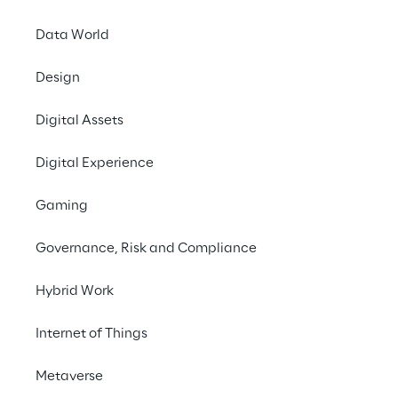
Data World
Contattaci
Design
Digital Assets
Digital Experience
Gaming
Offrire u
Governance, Risk and Compliance
modo s
Hybrid Work
creaz
Internet of Things
adattan
Metaverse