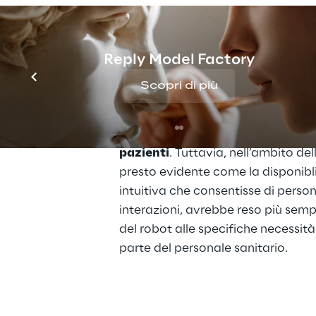
L'obiettivo era quello di rendere q
accessibili anche a utenti senza 
affinché potessero essere facilment
ambiti di assistenza. In questo cont
Reply Model Factory
collaborazione con l'
Università C
Scopri di più
sperimentare l’interazione tra robo
demenza presenile e valutare come
umanoide Pepper
 si potesse migli
pazienti
. Tuttavia, nell’ambito del
presto evidente come la disponibl
intuitiva che consentisse di person
interazioni, avrebbe reso più semp
del robot alle specifiche necessità
parte del personale sanitario. 