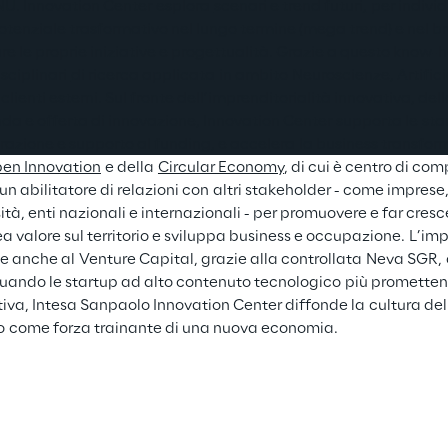
U​. Innovation Center esplora 
scenari e trend futuri
,
 per indivi
otenziale trasformativo nel lungo termine (mega trend) e nel b
re le proprie iniziative e progettualità​. Grazie a questo know-h
sciplinari 
di ricerca applicata
 in ambito Neuroscienze, Artificia
 clienti esterni. Sul fronte dell’imprenditorialità innovativa, del
a e offerta di innovazione, Innovation Center supporta le 
sta
razione e supporto al funding, e accelera 
la business transfor
en Innovation
 e della 
Circular Economy
, di cui è centro di co
 un abilitatore di relazioni con altri stakeholder - come imprese, 
ità, enti nazionali e internazionali - per promuovere e far cresc
a valore sul territorio e sviluppa business e occupazione. L’im
e anche al Venture Capital, grazie alla controllata Neva SGR, 
duando le startup ad alto contenuto tecnologico più promettent
iva, Intesa Sanpaolo Innovation Center diffonde la cultura dell
 come forza trainante di una nuova economia​. 