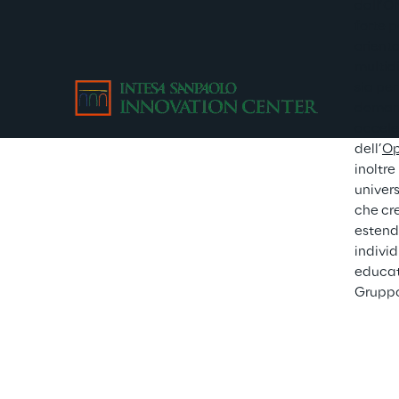
dall’ON
forte p
orienta
multidi
sia per
domand
accele
dell’
Op
inoltre
univers
che cre
estend
indivi
educat
Gruppo