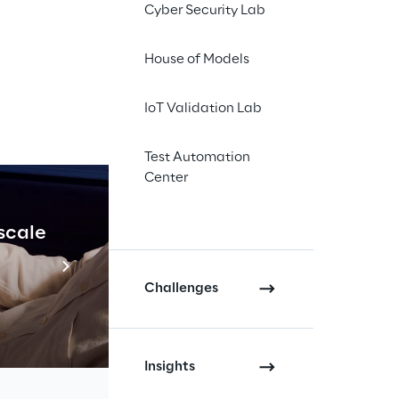
Cyber Security Lab
House of Models
IoT Validation Lab
Test Automation
Center
 scale
Industrial Agenti
ollare in 
Scopri di più
ndo la 
Challenges
one e 
ontesti 
Insights