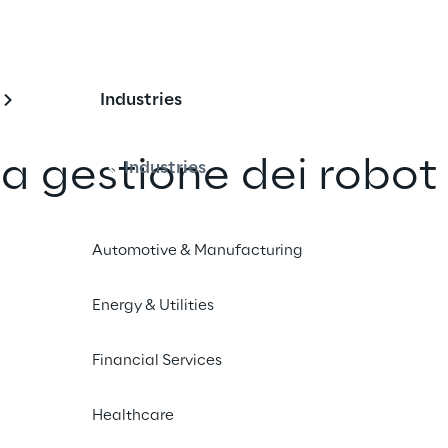
Industries
a gestione dei robot 
Industries
 il benessere socio-
Automotive & Manufacturing
Energy & Utilities
 il Robotics Lab di Intesa Sanpaolo 
Università Cattolica, Sprint Reply ha 
Financial Services
a intuitiva per la gestione di 
 umanoide.
Healthcare