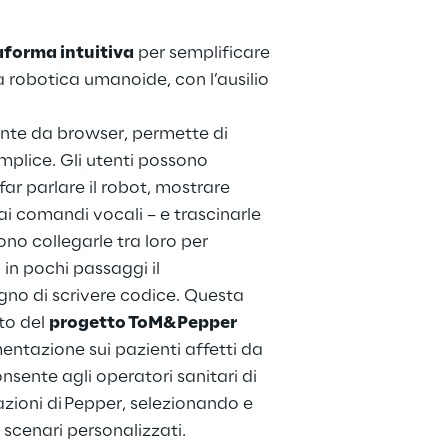
aforma intuitiva
 per semplificare 
 robotica umanoide, con l’ausilio 
nte da browser, permette di 
mplice. Gli utenti possono 
ar parlare il robot, mostrare 
i comandi vocali – e trascinarle 
ono collegarle tra loro per 
in pochi passaggi il 
o di scrivere codice. Questa 
to del 
progetto ToM&Pepper 
entazione sui pazienti affetti da 
sente agli operatori sanitari di 
zioni di Pepper, selezionando e 
scenari personalizzati.