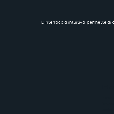
L’interfaccia intuitiva  permette d
Inte
Intesa
fattor
busines