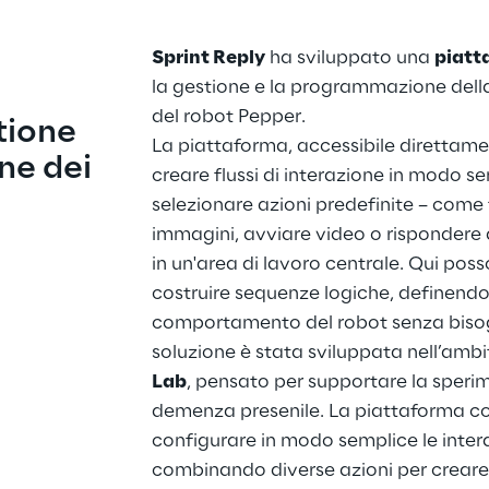
Sprint Reply
 ha sviluppato una 
piatt
la gestione e la programmazione della
del robot Pepper. 
tione 
La piattaforma, accessibile direttame
e dei 
creare flussi di interazione in modo se
selezionare azioni predefinite – come f
immagini, avviare video o rispondere a
in un'area di lavoro centrale. Qui poss
costruire sequenze logiche, definendo 
comportamento del robot senza bisogn
soluzione è stata sviluppata nell’ambi
Lab
, pensato per supportare la sperim
demenza presenile. La piattaforma con
configurare in modo semplice le intera
combinando diverse azioni per creare 