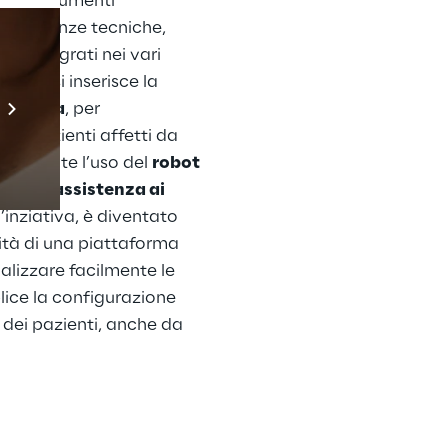
uesti strumenti 
competenze tecniche, 
e integrati nei vari 
esto, si inserisce la 
Prebuilt AI Apps
attolica
, per 
Scopri di più
t e pazienti affetti da 
 tramite l’uso del 
robot 
orare l'
assistenza ai 
l’inziativa, è diventato 
ità di una piattaforma 
alizzare facilmente le 
lice la configurazione 
 dei pazienti, anche da 