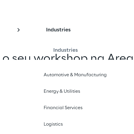
Industries
Industries
 o seu workshop na Are
demonstrações ao vivo
Automotive & Manufacturing
Energy & Utilities
Planear a sua visita
Financial Services
Logistics