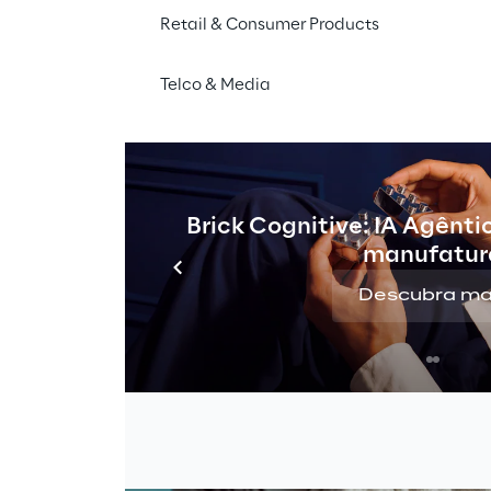
Retail & Consumer Products
Telco & Media
Brick Cognitive: IA Agênti
manufatur
Descubra ma