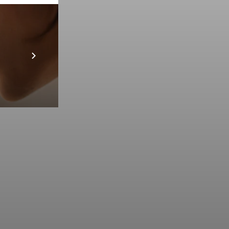
Prebuilt AI A
Descubra ma