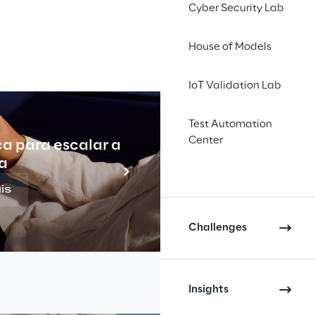
Cyber Security Lab
House of Models
IoT Validation Lab
Test Automation
Center
ca para escalar a
Indu
a
is
Challenges
Insights