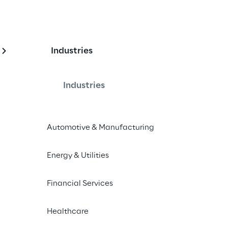
Industries
n & Alternative 
Industries
Automotive & Manufacturing
one italiana in ambito Security 
eTIF, Reply e Fondazione CariVerona.
Energy & Utilities
Financial Services
Healthcare