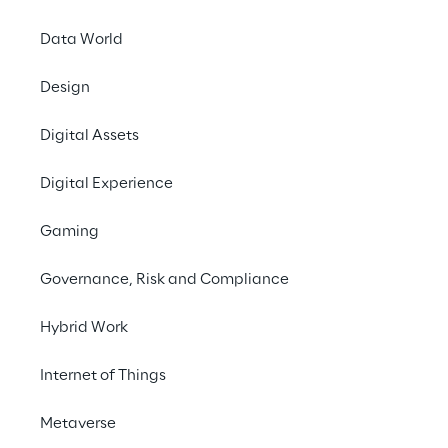
Data World
La soluzione
Design
Ecosistema
Digital Assets
Digital Experience
I benefici della soluzione
Gaming
Prossimi passi
Governance, Risk and Compliance
Hybrid Work
Internet of Things
Metaverse