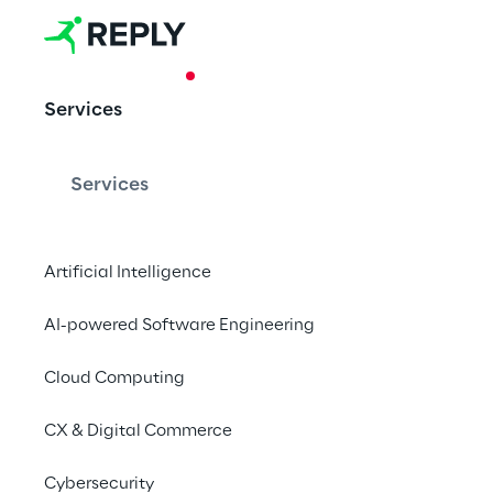
CASE STUDY
Services
Security Toke
Investment
Services
Artificial Intelligence
La prima sperimentazi
Token promossa da C
AI-powered Software Engineering
Cloud Computing
CX & Digital Commerce
Cybersecurity