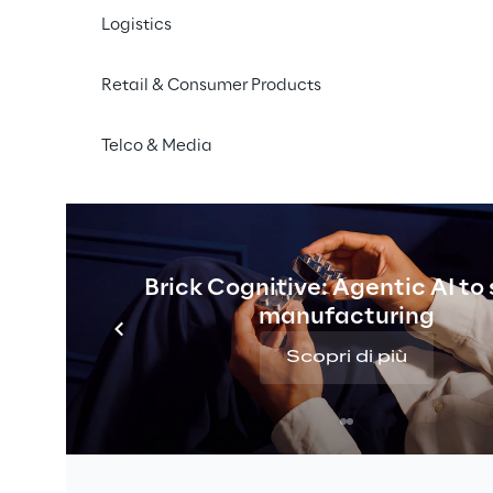
Logistics
Retail & Consumer Products
Telco & Media
Brick Cognitive: Agentic AI to
manufacturing
Scopri di più