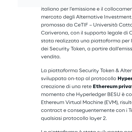
La mission dell’iniziativa è stata la c
italiano per l’emissione e il collocame
mercato degli Alternative Investment. N
promossa da CeTIF – Università Catto
Cariverona, con il supporto legale di C
stata realizzata una piattaforma per la
dei Security Token, a partire dall’emis
vendita.
La piattaforma Security Token & Alter
sviluppata on-top al protocollo 
Hyper
creazione di una rete 
Ethereum privat
momento che Hyperledger BESU è com
Ethereum Virtual Machine (EVM), risult
contract e conseguentemente con i To
qualsiasi protocollo layer 2.