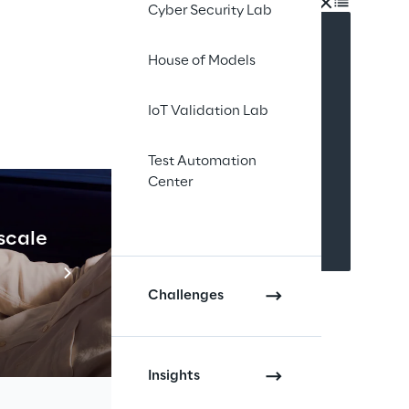
INDEX
Cyber Security Lab
House of Models
IoT Validation Lab
Test Automation
Center
 scale
Industrial Agenti
Scopri di più
Challenges
Insights