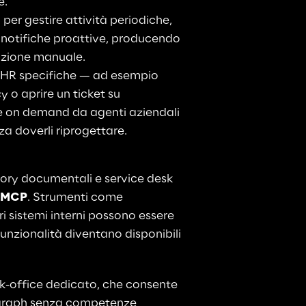
e.
per gestire attività periodiche, 
 notifiche proattive, producendo 
vazione manuale.
tà HR specifiche — ad esempio 
 o aprire un ticket su 
 on demand da agenti aziendali 
a doverli riprogettare.
itory documentali e service desk 
, MCP
. Strumenti come 
i sistemi interni possono essere 
funzionalità diventano disponibili 
k-office dedicato, che consente 
e graph senza competenze 