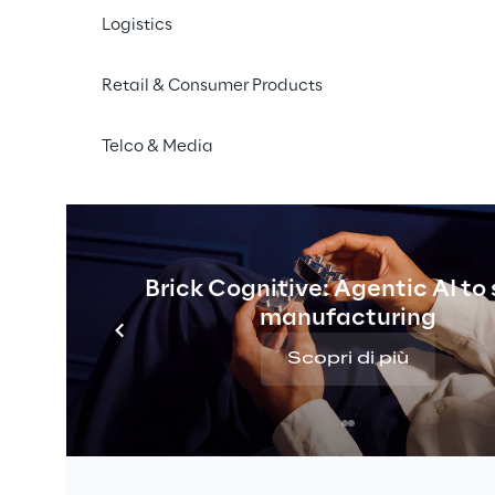
Logistics
ledge Management #HR 
Retail & Consumer Products
ance
Telco & Media
Le funzioni HR devono gestire un volume crescente 
Brick Cognitive: Agentic AI to
dipendenti e di processi ripetitivi e trasversali, co
manufacturing
Paesi, domande sulle policy o approvazioni di note
tempo e risorse, rallentano il servizio e rendono più 
Scopri di più
tempestive e coerenti.
Il problema è spesso amplificato dalla frammentazi
procedure e conoscenze operative sono distribuite 