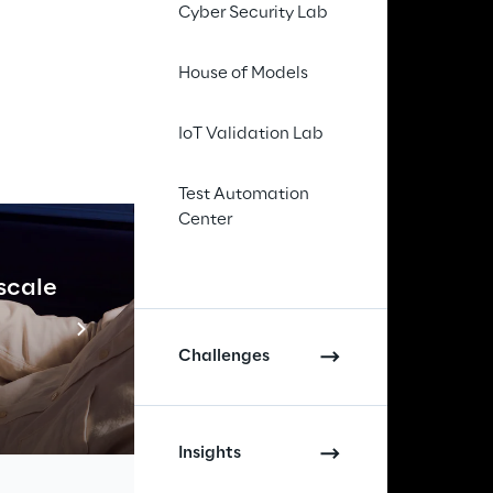
Cyber Security Lab
House of Models
IoT Validation Lab
Test Automation
Center
di richieste da parte dei 
 scale
Industrial Agenti
me onboarding, trasferimenti tra 
 spese. Queste attività assorbono 
Scopri di più
difficile garantire risposte 
Challenges
one delle informazioni: policy, 
Insights
tra sistemi diversi, documenti, 