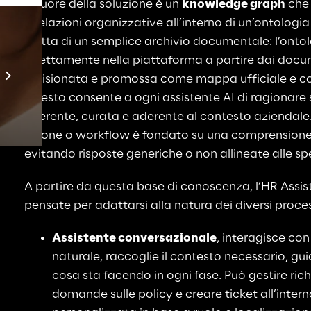
Il cuore della soluzione è un 
knowledge graph
 che
e relazioni organizzative all’interno di un’ontologia
tratta di un semplice archivio documentale: l’onto
Prebuilt AI Apps
direttamente nella piattaforma a partire dai docume
revisionata e promossa come mappa ufficiale e con
Scopri di più
Questo consente a ogni assistente AI di ragionare
coerente, curata e aderente al contesto aziendale.
azione o workflow è fondato su una comprensione s
evitando risposte generiche o non allineate alle spe
A partire da questa base di conoscenza, l’HR Assis
pensate per adattarsi alla natura dei diversi proces
Assistente conversazionale
, interagisce con
naturale, raccoglie il contesto necessario, guid
cosa sta facendo in ogni fase. Può gestire rich
domande sulle policy e creare ticket all’intern