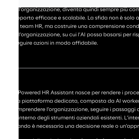
wiki interne o conoscenze non formalizzate delle p
dell’organizzazione, diventa quindi sempre più comp
supporto efficace e scalabile. La sfida non è solo
dei team HR, ma costruire una comprensione condiv
dell’organizzazione, su cui l’AI possa basarsi per ri
eseguire azioni in modo affidabile.
AI-Powered HR Assistant nasce per rendere i proce
una piattaforma dedicata, composta da AI worker in
comprendere l’organizzazione, seguire i passaggi co
all’interno degli strumenti aziendali esistenti. L’in
quando è necessaria una decisione reale o un’appr