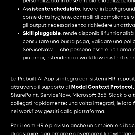
personalizzata in base a ruolo e localizzazion
A
ssistente schedulato
, lavora in background 
come data hygiene, controlli di compliance o
gli output necessari senza richiedere un’atti
Skill pluggable
, rende disponibili funzionali
consultare una busta paga, validare una policy
ServiceNow — che possono essere richiamate
più ampi, estendendo i workflow esistenti senz
La Prebuilt AI App si integra con sistemi HR, repos
attraverso il supporto al 
Model Context Protocol
SharePoint, ServiceNow, Microsoft 365, Slack o altr
collegati rapidamente; una volta integrati, le loro 
nei workflow gestiti dalla piattaforma.
Per i team HR è previsto anche un ambiente di bac
di costruire, aggiornare e governare il knowledg