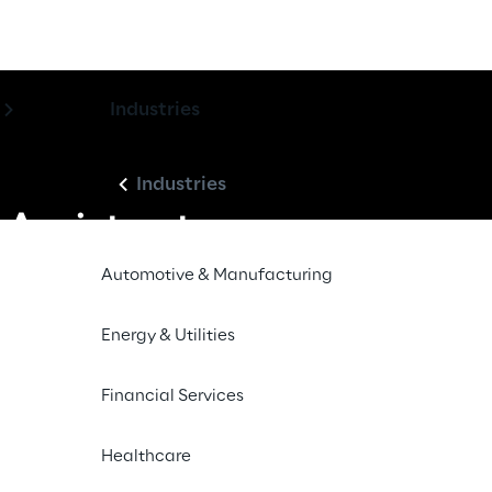
Industries
Industries
Assistant
Automotive & Manufacturing
ai team HR di dare ai 
curato e personalizzato, 
Energy & Utilities
onversazionale, un 
ganizzazione e 
Financial Services
già in uso.
Healthcare