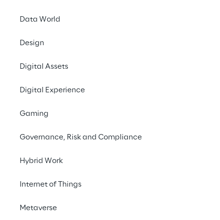
Data World
#Employee Self-Service #Know
Automation #Compliance Assur
Design
Digital Assets
Digital Experience
Gaming
Business Challenge
Governance, Risk and Compliance
Hybrid Work
Internet of Things
Metaverse