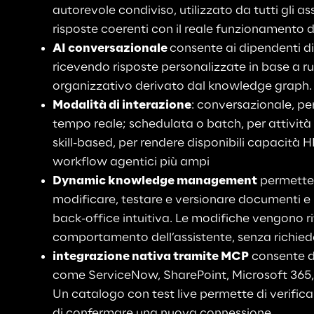
autorevole condiviso, utilizzato da tutti gli ass
risposte coerenti con il reale funzionamento 
AI conversazionale 
consente ai dipendenti di 
ricevendo risposte personalizzate in base a ru
organizzativo derivato dal knowledge graph.
Modalità di interazione
: conversazionale, per 
tempo reale; schedulata o batch, per attività
skill-based, per rendere disponibili capacità HR
workflow agentici più ampi
Dynamic knowledge management
 permette 
modificare, testare e versionare documenti e 
back-office intuitiva. Le modifiche vengono rif
comportamento dell’assistente, senza richie
integrazione nativa tramite MCP
 consente d
come ServiceNow, SharePoint, Microsoft 365, S
Un catalogo con test live permette di verificar
di confermare una nuova connessione.