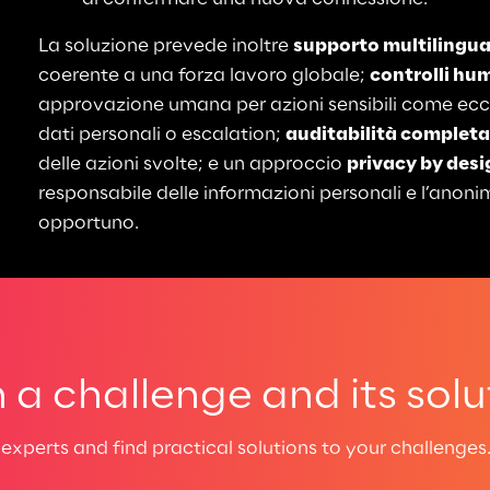
La soluzione prevede inoltre 
supporto multilingu
coerente a una forza lavoro globale; 
controlli hu
approvazione umana per azioni sensibili come eccez
dati personali o escalation; 
auditabilità completa
delle azioni svolte; e un approccio 
privacy by desi
responsabile delle informazioni personali e l’anon
opportuno.
a challenge and its solu
experts and find practical solutions to your challenges