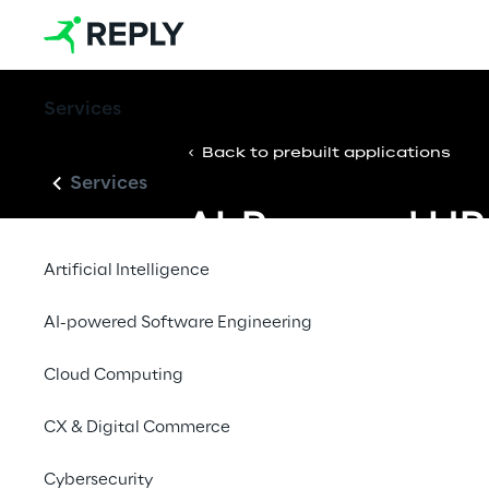
Services
Back to prebuilt applications
Services
AI-Powered HR 
Artificial Intelligence
AI-Powered HR Assistant consente 
dipendenti un supporto rapido, ac
AI-powered Software Engineering
disponibile 24/7, combinando AI c
Cloud Computing
knowledge graph dinamico dell’or
l’integrazione con gli strumenti HR 
CX & Digital Commerce
Prenota una demo
Cybersecurity