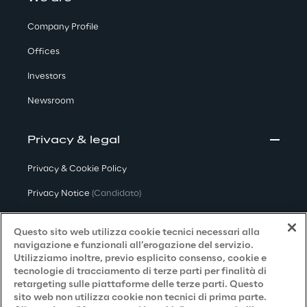
Company Profile
Offices
Investors
Newsroom
Privacy & legal
Privacy & Cookie Policy
Privacy Notice
(Candidato)
Privacy Notice
(Cliente)
Questo sito web utilizza cookie tecnici necessari alla
Privacy Notice
(Fornitore)
navigazione e funzionali all’erogazione del servizio.
Utilizziamo inoltre, previo esplicito consenso, cookie e
Privacy Notice
(Marketing)
tecnologie di tracciamento di terze parti per finalità di
retargeting sulle piattaforme delle terze parti. Questo
Accessibilità
sito web non utilizza cookie non tecnici di prima parte.