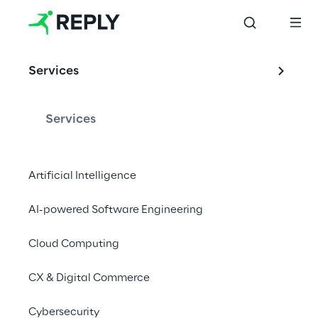
OFFERING
Services
Reply e NVIDIA
Services
Una solida partnership di innovazione e 
Artificial Intelligence
successi
AI-powered Software Engineering
Contattaci
Cloud Computing
CX & Digital Commerce
Come preferred Deep 
Learning Institute (DLI) 
Cybersecurity