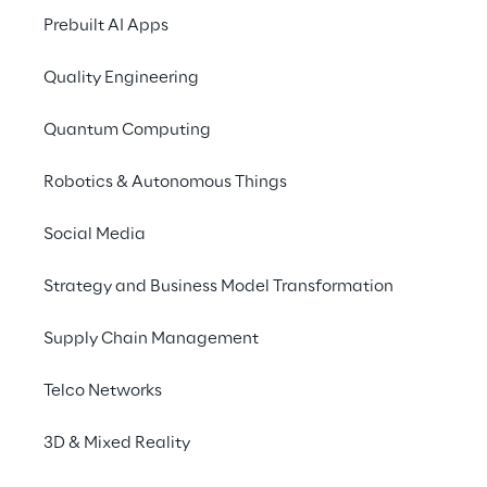
Prebuilt AI Apps
Quality Engineering
Quantum Computing
Robotics & Autonomous Things
NVIDIA è 
leader mondiale nel Visual 
Social Media
Computing
, nato in ambito dei videogiochi 
e famoso per le grafiche interattive 
Strategy and Business Model Transformation
mozzafiato, oggi componente 
Supply Chain Management
fondamentale in tutti gli ambiti in cui è 
richiesta un’elevata potenza di calcolo.
Telco Networks
L'NVIDIA Deep Learning Institute (DLI) offre 
3D & Mixed Reality
formazione pratica su intelligenza artificiale 
(IA), accelerated computing e accelerated 